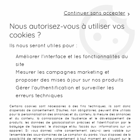
LIVRAISON COLISSIMO SOUS 48 H ~ FRAIS DE
PORT À PARTIR DE 2,99 € ~ OFFERTS DÈS 50€
Continuer sans accepter
D'ACHATS
Nous autorisez-vous à utiliser vos
cookies ?
0
Ils nous seront utiles pour :
Améliorer l'interface et les fonctionnalités du
site
Accueil
>
Paréos
>
Paréos peints main
>
Paréo Tahiti balais d
Mesurer les campagnes marketing et
proposer des mises à jour sur nos produits
PROMO
-
25
%
Gérer l'authentification et surveiller les
erreurs techniques
Certains cookies sont nécessaires à des fins techniques, ils sont donc
dispensés de consentement. D'autres, non obligatoires, peuvent être utilisés
pour la personnalisation des annonces et du contenu, la mesure des annonces
et du contenu, la connaissance de l'audience et le développement de
produits, les données de géolocalisation précises et l'identification par le
balayage de l'appareil, le stockage et/ou l'accès aux informations sur un
appareil. Si vous donnez votre consentement, celui-ci sera valable sur
l’ensemble des sous-domaines de Le comptoir du paréo. Vous disposez de la
possibilité de retirer votre consentement à tout moment en cliquant sur le