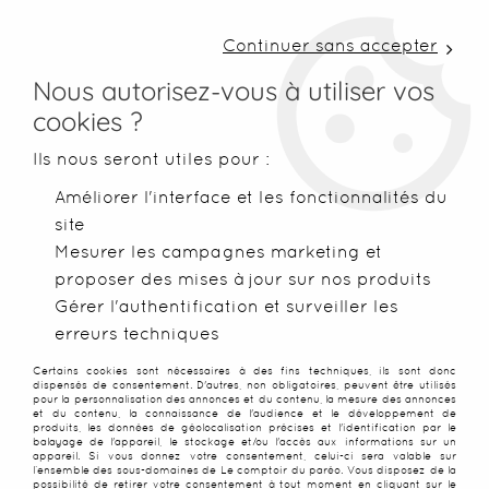
LIVRAISON COLISSIMO SOUS 48 H ~ FRAIS DE
PORT À PARTIR DE 2,99 € ~ OFFERTS DÈS 50€
Continuer sans accepter
D'ACHATS
Nous autorisez-vous à utiliser vos
cookies ?
0
Ils nous seront utiles pour :
Améliorer l'interface et les fonctionnalités du
site
Accueil
>
Foutas
Mesurer les campagnes marketing et
proposer des mises à jour sur nos produits
FOUTAS DE PLAGE LÉGÈRES,
Gérer l'authentification et surveiller les
erreurs techniques
ÉPAISSES ET GRANDES
Certains cookies sont nécessaires à des fins techniques, ils sont donc
dispensés de consentement. D'autres, non obligatoires, peuvent être utilisés
TAILLES
pour la personnalisation des annonces et du contenu, la mesure des annonces
et du contenu, la connaissance de l'audience et le développement de
produits, les données de géolocalisation précises et l'identification par le
balayage de l'appareil, le stockage et/ou l'accès aux informations sur un
appareil. Si vous donnez votre consentement, celui-ci sera valable sur
Les foutas, légères et
l’ensemble des sous-domaines de Le comptoir du paréo. Vous disposez de la
possibilité de retirer votre consentement à tout moment en cliquant sur le