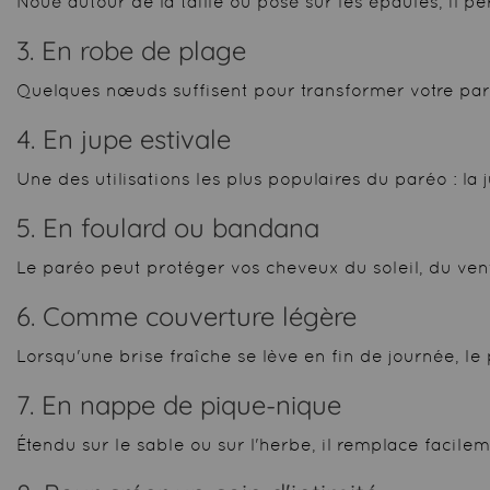
Noué autour de la taille ou posé sur les épaules, il p
3. En robe de plage
Quelques nœuds suffisent pour transformer votre paré
4. En jupe estivale
Une des utilisations les plus populaires du paréo : la j
5. En foulard ou bandana
Le paréo peut protéger vos cheveux du soleil, du ven
6. Comme couverture légère
Lorsqu'une brise fraîche se lève en fin de journée, l
7. En nappe de pique-nique
Étendu sur le sable ou sur l'herbe, il remplace facil