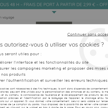
OUS 48 H ~ FRAIS DE PORT À PARTIR DE 2,99 € ~ OF
 en voyage
Continuer sans acce
 autorisez-vous à utiliser vos cookies ?
us seront utiles pour :
liorer l'interface et les fonctionnalités du site
SERVIETTES DE PLAGE
FOUTAS
surer les campagnes marketing et proposer des mises à
 nos produits
>
20 idées originales pour utiliser un paréo
er l'authentification et surveiller les erreurs techniques
ES ORIGINALES POUR UTILISER U
 cookies sont nécessaires à des fins techniques, ils sont donc dispensés de consentement. 
gatoires, peuvent être utilisés pour la personnalisation des annonces et du contenu, la m
 et du contenu, la connaissance de l'audience et le développement de produits, les d
isation précises et l'identification par le balayage de l'appareil, le stockage et/ou l'
ions sur un appareil. Si vous donnez votre consentement, celui-ci sera valable sur l’ens
aines de Le comptoir du paréo. Vous disposez de la possibilité de retirer votre conse
ent en cliquant sur le widget en bas à droite de la page. Pour en savoir plus, consul