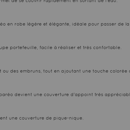
ermet de se couvrir rapidement en sortant de l'eau.
o en robe légère et élégante, idéale pour passer de la 
upe portefeuille, facile à réaliser et très confortable.
t ou des embruns, tout en ajoutant une touche colorée à
e paréo devient une couverture d'appoint très appréciabl
ement une couverture de pique-nique.