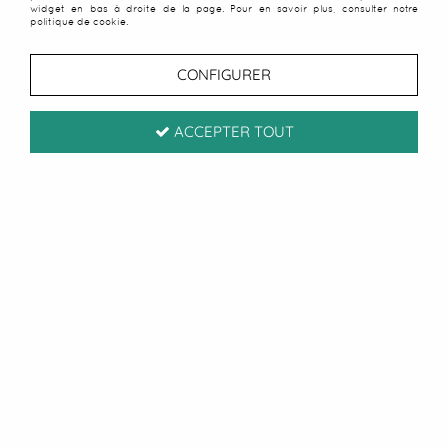
widget en bas à droite de la page. Pour en savoir plus, consulter notre
politique de cookie.
CONFIGURER
ACCEPTER TOUT
Conseils & astuces plage
Découvrez tous nos conseils et astuces pour
profiter pleinement de la plage et réussir vos
journées d’été.