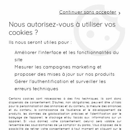
LIVRAISON COLISSIMO SOUS 48 H ~ FRAIS DE
PORT À PARTIR DE 2,99 € ~ OFFERTS DÈS 50€
Continuer sans accepter
D'ACHATS
Nous autorisez-vous à utiliser vos
cookies ?
0
Ils nous seront utiles pour :
Améliorer l'interface et les fonctionnalités du
site
Accueil
>
Blog & Inspirations
>
Conseils & astuces plage
Mesurer les campagnes marketing et
proposer des mises à jour sur nos produits
CONSEILS ET ASTUCES POUR
Gérer l'authentification et surveiller les
erreurs techniques
PROFITER PLEINEMENT DE LA
Certains cookies sont nécessaires à des fins techniques, ils sont donc
dispensés de consentement. D'autres, non obligatoires, peuvent être utilisés
PLAGE
pour la personnalisation des annonces et du contenu, la mesure des annonces
et du contenu, la connaissance de l'audience et le développement de
produits, les données de géolocalisation précises et l'identification par le
balayage de l'appareil, le stockage et/ou l'accès aux informations sur un
appareil. Si vous donnez votre consentement, celui-ci sera valable sur
l’ensemble des sous-domaines de Le comptoir du paréo. Vous disposez de la
possibilité de retirer votre consentement à tout moment en cliquant sur le