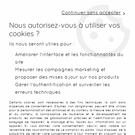
LIVRAISON COLISSIMO SOUS 48 H ~ FRAIS DE
PORT À PARTIR DE 2,99 € ~ OFFERTS DÈS 50€
Continuer sans accepter
D'ACHATS
Nous autorisez-vous à utiliser vos
cookies ?
0
Ils nous seront utiles pour :
Améliorer l'interface et les fonctionnalités du
site
Accueil
>
Accessoires
>
Bijoux de plage
>
Bracelets
>
Bracele
Mesurer les campagnes marketing et
proposer des mises à jour sur nos produits
SOLDES
-
50
%
Gérer l'authentification et surveiller les
erreurs techniques
Certains cookies sont nécessaires à des fins techniques, ils sont donc
dispensés de consentement. D'autres, non obligatoires, peuvent être utilisés
pour la personnalisation des annonces et du contenu, la mesure des annonces
et du contenu, la connaissance de l'audience et le développement de
produits, les données de géolocalisation précises et l'identification par le
balayage de l'appareil, le stockage et/ou l'accès aux informations sur un
appareil. Si vous donnez votre consentement, celui-ci sera valable sur
l’ensemble des sous-domaines de Le comptoir du paréo. Vous disposez de la
possibilité de retirer votre consentement à tout moment en cliquant sur le