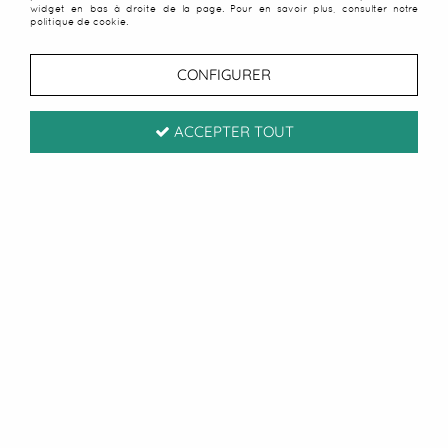
widget en bas à droite de la page. Pour en savoir plus, consulter notre
politique de cookie.
CONFIGURER
ACCEPTER TOUT
Bracelet campagne vert
2
Avis
Donnez votre avis
4
,
50
€
TTC
au lieu de
9,00
€