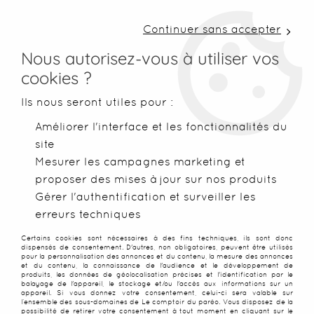
LIVRAISON COLISSIMO SOUS 48 H ~ FRAIS DE
PORT À PARTIR DE 2,99 € ~ OFFERTS DÈS 50€
Continuer sans accepter
D'ACHATS
Nous autorisez-vous à utiliser vos
cookies ?
0
Ils nous seront utiles pour :
Améliorer l'interface et les fonctionnalités du
site
Accueil
>
Accessoires
>
Bijoux de plage
>
Colliers
>
Collier pe
Mesurer les campagnes marketing et
proposer des mises à jour sur nos produits
SOLDES
-
50
%
Gérer l'authentification et surveiller les
erreurs techniques
Certains cookies sont nécessaires à des fins techniques, ils sont donc
dispensés de consentement. D'autres, non obligatoires, peuvent être utilisés
pour la personnalisation des annonces et du contenu, la mesure des annonces
et du contenu, la connaissance de l'audience et le développement de
produits, les données de géolocalisation précises et l'identification par le
balayage de l'appareil, le stockage et/ou l'accès aux informations sur un
appareil. Si vous donnez votre consentement, celui-ci sera valable sur
l’ensemble des sous-domaines de Le comptoir du paréo. Vous disposez de la
possibilité de retirer votre consentement à tout moment en cliquant sur le