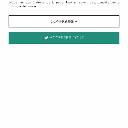
widget en bas à droite de la page. Pour en savoir plus, consulter notre
politique de cookie.
CONFIGURER
ACCEPTER TOUT
Collier peace and love
rouge
Soyez le premier à donner votre avis !