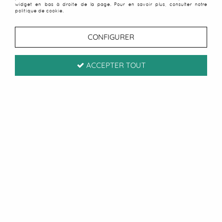
VOIR LES ARTICLES PRÉCÉDENTS
widget en bas à droite de la page. Pour en savoir plus, consulter notre
politique de cookie.
CONFIGURER
ACCEPTER TOUT
Paiement sécurisé
CB / Paypal
Livraison sous 24/48h