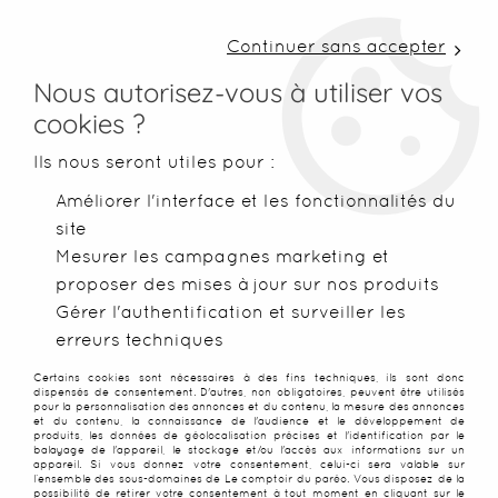
LIVRAISON COLISSIMO SOUS 48 H ~ FRAIS DE
PORT À PARTIR DE 2,99 € ~ OFFERTS DÈS 50€
Continuer sans accepter
D'ACHATS
Nous autorisez-vous à utiliser vos
cookies ?
0
Ils nous seront utiles pour :
Améliorer l'interface et les fonctionnalités du
site
Accueil
>
Résultat de la recherche
Mesurer les campagnes marketing et
proposer des mises à jour sur nos produits
RÉSULTAT DE LA RECHERCHE :
Gérer l'authentification et surveiller les
erreurs techniques
RÉUNION
Certains cookies sont nécessaires à des fins techniques, ils sont donc
dispensés de consentement. D'autres, non obligatoires, peuvent être utilisés
pour la personnalisation des annonces et du contenu, la mesure des annonces
TRIER & FILTRER
et du contenu, la connaissance de l'audience et le développement de
produits, les données de géolocalisation précises et l'identification par le
balayage de l'appareil, le stockage et/ou l'accès aux informations sur un
appareil. Si vous donnez votre consentement, celui-ci sera valable sur
l’ensemble des sous-domaines de Le comptoir du paréo. Vous disposez de la
possibilité de retirer votre consentement à tout moment en cliquant sur le