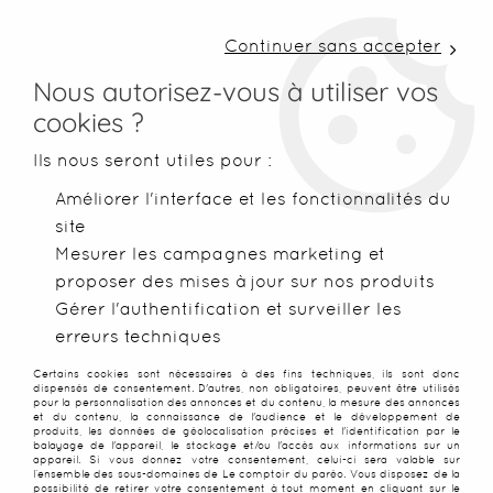
LIVRAISON COLISSIMO SOUS 48 H ~ FRAIS DE
PORT À PARTIR DE 2,99 € ~ OFFERTS DÈS 50€
Continuer sans accepter
D'ACHATS
Nous autorisez-vous à utiliser vos
cookies ?
0
Ils nous seront utiles pour :
Améliorer l'interface et les fonctionnalités du
site
Accueil
>
Foutas
>
Foutas XXL
>
Fouta grande taille Douceur
Mesurer les campagnes marketing et
proposer des mises à jour sur nos produits
NOUVEAU
PROMO
-
20
%
Gérer l'authentification et surveiller les
erreurs techniques
Certains cookies sont nécessaires à des fins techniques, ils sont donc
dispensés de consentement. D'autres, non obligatoires, peuvent être utilisés
pour la personnalisation des annonces et du contenu, la mesure des annonces
et du contenu, la connaissance de l'audience et le développement de
produits, les données de géolocalisation précises et l'identification par le
balayage de l'appareil, le stockage et/ou l'accès aux informations sur un
appareil. Si vous donnez votre consentement, celui-ci sera valable sur
l’ensemble des sous-domaines de Le comptoir du paréo. Vous disposez de la
possibilité de retirer votre consentement à tout moment en cliquant sur le