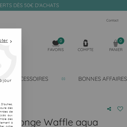
FERTS DÈS 50€ D'ACHATS
Contact
pter
0
0
FAVORIS
COMPTE
PANIER
ACCESSOIRES
BONNES AFFAIRES
 jour
D'autres,
esure des
onnées de
accès aux
ée éponge Waffle aqua
emble des
ntement à
ter notre