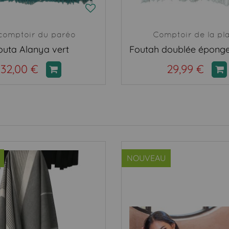
comptoir du paréo
Comptoir de la pl
outa Alanya vert
32,00 €
29,99 €
NOUVEAU