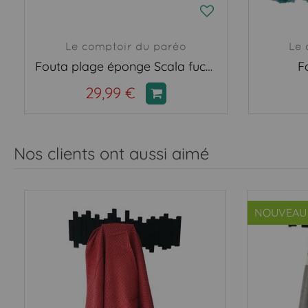
Le comptoir du paréo
Le 
Fouta plage éponge Scala fuchsia
F
29,99 €
Nos clients ont aussi aimé
NOUVEAU