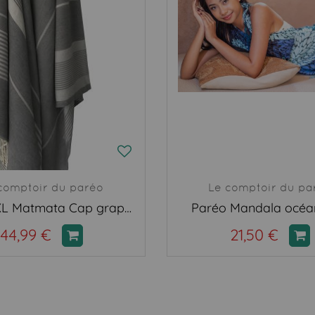
comptoir du paréo
Le comptoir du pa
Fouta XXL Matmata Cap graphite gris
Paréo Mandala océa
44,99 €
21,50 €