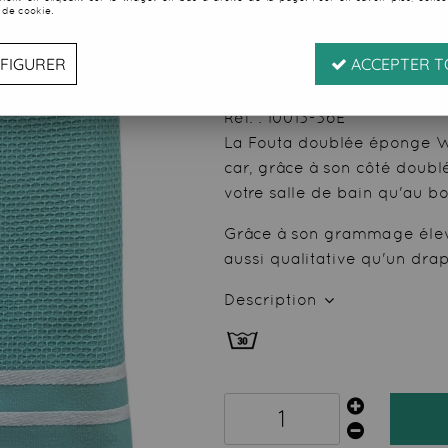
 de cookie.
Soyez le premier à donner
31
,
00
€
TTC
FIGURER
ACCEPTER T
Réf. :
10013-36E
La Fouta doublée éponge Wa
car, grâce à son côté doubl
votre salle de bain qu'au bo
Grâce à son grammage élevé
aussi qualitative qu'un drap
Description