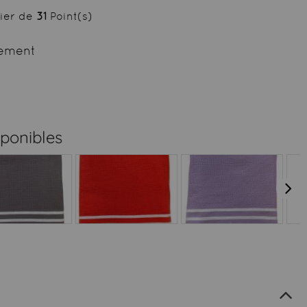
cier de
31
Point(s)
ement
sponibles