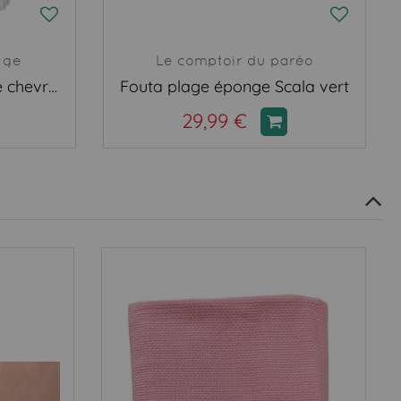
age
Le comptoir du paréo
Foutah doublée éponge chevron vert
Fouta plage éponge Scala vert
29,99 €