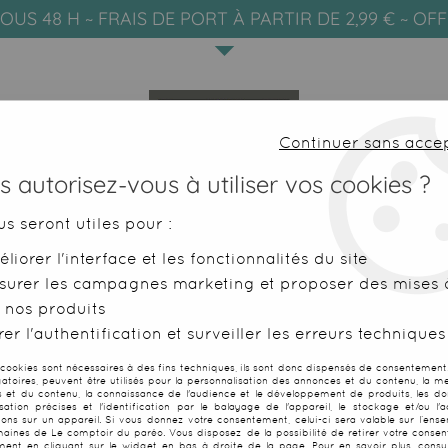
OUS 48 H ~ FRAIS DE PORT À PARTIR DE 2,99 € ~ OF
Continuer sans acce
 autorisez-vous à utiliser vos cookies ?
us seront utiles pour :
liorer l'interface et les fonctionnalités du site
SERVIETTES DE PLAGE
FOUTAS
surer les campagnes marketing et proposer des mises à
 nos produits
h doublée éponge Waffle aqua
er l'authentification et surveiller les erreurs techniques
 cookies sont nécessaires à des fins techniques, ils sont donc dispensés de consentement. 
gatoires, peuvent être utilisés pour la personnalisation des annonces et du contenu, la m
 et du contenu, la connaissance de l'audience et le développement de produits, les d
isation précises et l'identification par le balayage de l'appareil, le stockage et/ou l'
Foutah doubl
ions sur un appareil. Si vous donnez votre consentement, celui-ci sera valable sur l’ens
aines de Le comptoir du paréo. Vous disposez de la possibilité de retirer votre conse
ent en cliquant sur le widget en bas à droite de la page. Pour en savoir plus, consul