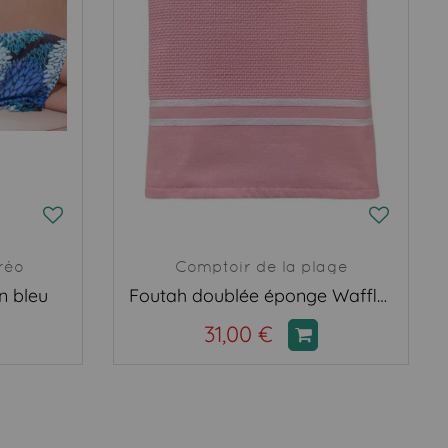
réo
Comptoir de la plage
n bleu
Foutah doublée éponge Waffle candy
31,00 €