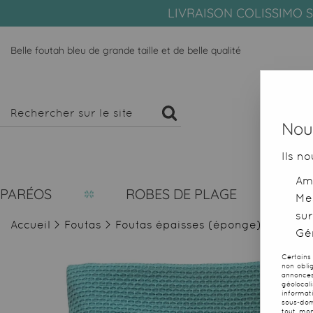
LIVRAISON COLISSIMO S
Belle foutah bleu de grande taille et de belle qualité
Nous
Ils no
Amé
PARÉOS
ROBES DE PLAGE
Me
sur
Accueil
>
Foutas
>
Foutas épaisses (éponge)
>
Fouta
Gér
Certains
non obli
annonces
géolocal
informat
sous-dom
tout mom