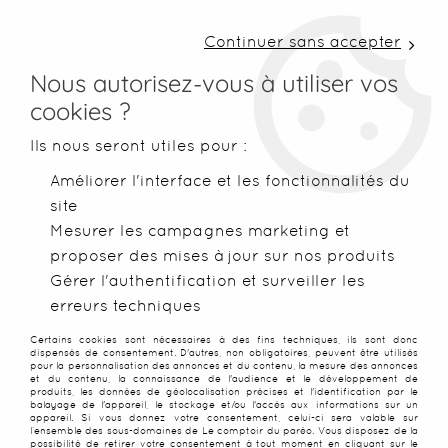
LIVRAISON COLISSIMO SOUS 48 H ~ FRAIS DE
PORT À PARTIR DE 2,99 € ~ OFFERTS DÈS 50€
Continuer sans accepter
D'ACHATS
Nous autorisez-vous à utiliser vos
cookies ?
0
Ils nous seront utiles pour :
Améliorer l'interface et les fonctionnalités du
site
Accueil
>
Paréos
>
Paréos imprimés
>
Grand paréo fleuris vert
Mesurer les campagnes marketing et
proposer des mises à jour sur nos produits
NOUVEAU
PROMO
-
25
%
Gérer l'authentification et surveiller les
erreurs techniques
Certains cookies sont nécessaires à des fins techniques, ils sont donc
dispensés de consentement. D'autres, non obligatoires, peuvent être utilisés
pour la personnalisation des annonces et du contenu, la mesure des annonces
et du contenu, la connaissance de l'audience et le développement de
produits, les données de géolocalisation précises et l'identification par le
balayage de l'appareil, le stockage et/ou l'accès aux informations sur un
appareil. Si vous donnez votre consentement, celui-ci sera valable sur
l’ensemble des sous-domaines de Le comptoir du paréo. Vous disposez de la
possibilité de retirer votre consentement à tout moment en cliquant sur le