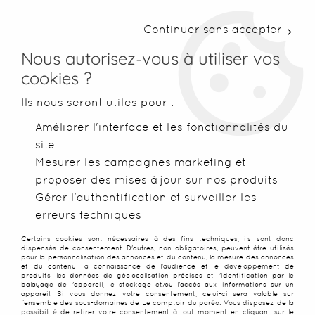
LIVRAISON COLISSIMO SOUS 48 H ~ FRAIS DE
PORT À PARTIR DE 2,99 € ~ OFFERTS DÈS 50€
Continuer sans accepter
D'ACHATS
Nous autorisez-vous à utiliser vos
cookies ?
0
Ils nous seront utiles pour :
Améliorer l'interface et les fonctionnalités du
site
Accueil
>
Accessoires
>
Accesoires de plage
>
Maillots de bai
Mesurer les campagnes marketing et
proposer des mises à jour sur nos produits
SOLDES
-
85
%
Gérer l'authentification et surveiller les
erreurs techniques
Certains cookies sont nécessaires à des fins techniques, ils sont donc
dispensés de consentement. D'autres, non obligatoires, peuvent être utilisés
pour la personnalisation des annonces et du contenu, la mesure des annonces
et du contenu, la connaissance de l'audience et le développement de
produits, les données de géolocalisation précises et l'identification par le
balayage de l'appareil, le stockage et/ou l'accès aux informations sur un
appareil. Si vous donnez votre consentement, celui-ci sera valable sur
l’ensemble des sous-domaines de Le comptoir du paréo. Vous disposez de la
possibilité de retirer votre consentement à tout moment en cliquant sur le