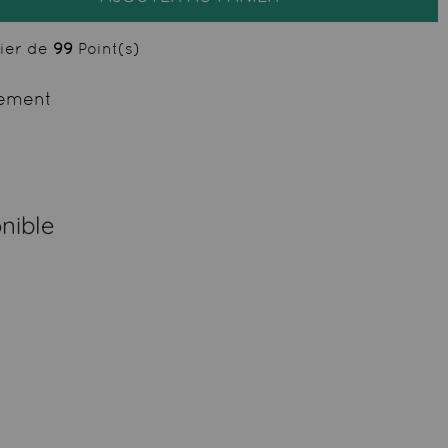
cier de
99
Point(s)
ement
nible