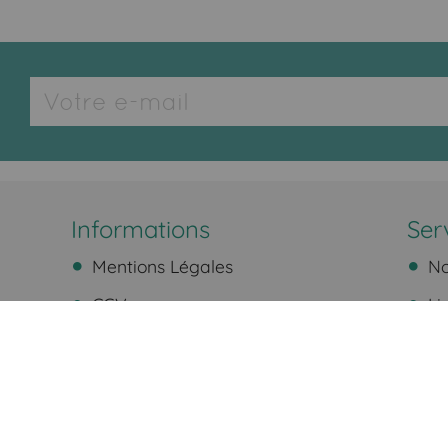
Informations
Ser
Mentions Légales
No
CGV
Li
Plan du site
Pa
Ret