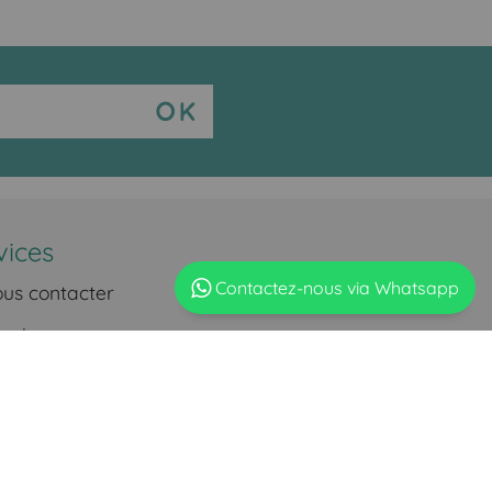
vices
Contactez-nous via Whatsapp
us contacter
vraison
iement
our articles