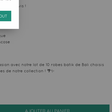
 votre avis !
OUT
que
scose
sion avec notre lot de 10 robes batik de Bali choisis
s de notre collection ! 🌴✨
AJOUTER AU PANIER