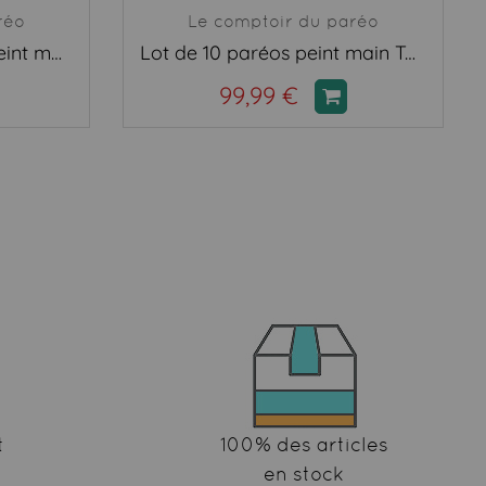
réo
Le comptoir du paréo
Lot de 10 mini paréos peint main Tahiti
Lot de 10 paréos peint main Tahiti
99,99 €
t
100% des articles
en stock