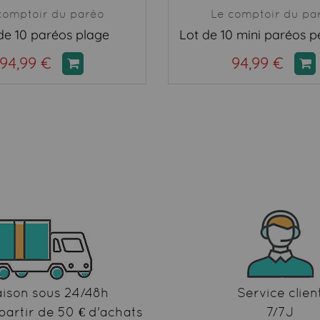
comptoir du paréo
Le comptoir du pa
de 10 paréos plage
94,99 €
94,99 €
aison sous 24/48h
Service clien
partir de 50 € d'achats
7/7J