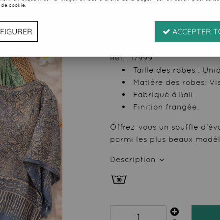
 de cookie.
Soyez le premier à donner
99
,
99
€
TTC
FIGURER
ACCEPTER T
Réf. :
17999
Taille des robes : Uni
Matière des robes: Vi
Fabriqué à Bali.
Finition frangée.
Offrez-vous un souffle d’éva
parmi les plus beaux modèle
Description