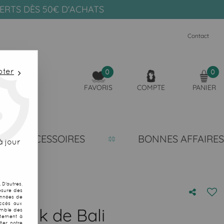
FERTS DÈS 50€ D'ACHATS
Contact
pter
0
0
FAVORIS
COMPTE
PANIER
ACCESSOIRES
BONNES AFFAIRES
 jour
D'autres,
esure des
onnées de
accès aux
s batik de Bali
emble des
ntement à
ter notre