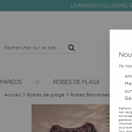
LIVRAISON COLISSIMO S
Nous
Ils no
Amé
PARÉOS
ROBES DE PLAGE
Me
sur
Accueil
>
Robes de plage
>
Robes Balinaises
>
Lot de
Gér
Certains
non obli
annonces
géolocal
informat
sous-dom
tout mom