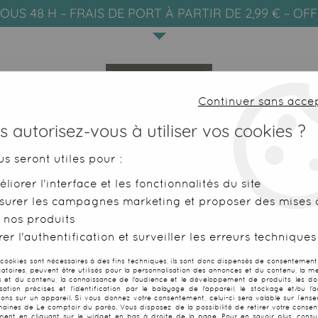
OUS 48 H ~ FRAIS DE PORT À PARTIR DE 2,99 € ~ OF
Continuer sans acce
 autorisez-vous à utiliser vos cookies ?
us seront utiles pour :
liorer l'interface et les fonctionnalités du site
SERVIETTES DE PLAGE
FOUTAS
surer les campagnes marketing et proposer des mises à
 nos produits
 10 robes batik de Bali
er l'authentification et surveiller les erreurs techniques
 cookies sont nécessaires à des fins techniques, ils sont donc dispensés de consentement. 
gatoires, peuvent être utilisés pour la personnalisation des annonces et du contenu, la m
 et du contenu, la connaissance de l'audience et le développement de produits, les d
isation précises et l'identification par le balayage de l'appareil, le stockage et/ou l'
Lot de 10 robe
ions sur un appareil. Si vous donnez votre consentement, celui-ci sera valable sur l’ens
aines de Le comptoir du paréo. Vous disposez de la possibilité de retirer votre conse
ent en cliquant sur le widget en bas à droite de la page. Pour en savoir plus, consul