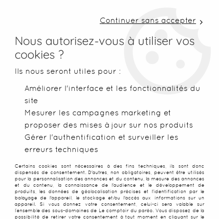
LIVRAISON COLISSIMO SOUS 48 H ~ FRAIS DE
PORT À PARTIR DE 2,99 € ~ OFFERTS DÈS 50€
Continuer sans accepter
D'ACHATS
Nous autorisez-vous à utiliser vos
cookies ?
0
Ils nous seront utiles pour :
Améliorer l'interface et les fonctionnalités du
site
Accueil
>
Accessoires
>
Accesoires de plage
>
Maillots de bai
Mesurer les campagnes marketing et
proposer des mises à jour sur nos produits
SOLDES
-
85
%
Gérer l'authentification et surveiller les
erreurs techniques
Certains cookies sont nécessaires à des fins techniques, ils sont donc
dispensés de consentement. D'autres, non obligatoires, peuvent être utilisés
pour la personnalisation des annonces et du contenu, la mesure des annonces
et du contenu, la connaissance de l'audience et le développement de
produits, les données de géolocalisation précises et l'identification par le
balayage de l'appareil, le stockage et/ou l'accès aux informations sur un
appareil. Si vous donnez votre consentement, celui-ci sera valable sur
l’ensemble des sous-domaines de Le comptoir du paréo. Vous disposez de la
possibilité de retirer votre consentement à tout moment en cliquant sur le