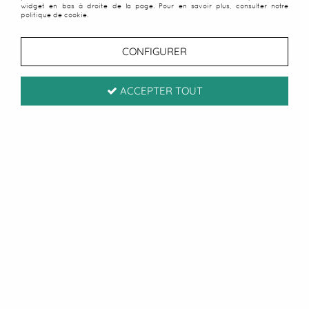
widget en bas à droite de la page. Pour en savoir plus, consulter notre
politique de cookie.
CONFIGURER
ACCEPTER TOUT
Paiement sécurisé
CB / Paypal
Livraison sous 24/48h
Offerte à partir de 50 € d'achats