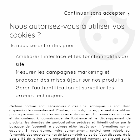
LIVRAISON COLISSIMO SOUS 48 H ~ FRAIS DE
PORT À PARTIR DE 2,99 € ~ OFFERTS DÈS 50€
Continuer sans accepter
D'ACHATS
Nous autorisez-vous à utiliser vos
cookies ?
0
Ils nous seront utiles pour :
Améliorer l'interface et les fonctionnalités du
site
Accueil
>
Index des marques
Mesurer les campagnes marketing et
proposer des mises à jour sur nos produits
INDEX DES MARQUES
Gérer l'authentification et surveiller les
erreurs techniques
Certains cookies sont nécessaires à des fins techniques, ils sont donc
dispensés de consentement. D'autres, non obligatoires, peuvent être utilisés
pour la personnalisation des annonces et du contenu, la mesure des annonces
et du contenu, la connaissance de l'audience et le développement de
produits, les données de géolocalisation précises et l'identification par le
balayage de l'appareil, le stockage et/ou l'accès aux informations sur un
appareil. Si vous donnez votre consentement, celui-ci sera valable sur
l’ensemble des sous-domaines de Le comptoir du paréo. Vous disposez de la
possibilité de retirer votre consentement à tout moment en cliquant sur le