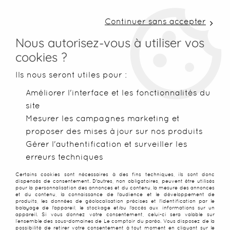
LIVRAISON COLISSIMO SOUS 48 H ~ FRAIS DE
PORT À PARTIR DE 2,99 € ~ OFFERTS DÈS 50€
Continuer sans accepter
D'ACHATS
Nous autorisez-vous à utiliser vos
cookies ?
0
Ils nous seront utiles pour :
Améliorer l'interface et les fonctionnalités du
site
Accueil
>
Page de confirmation d'envoi d'email de confirmati
Mesurer les campagnes marketing et
proposer des mises à jour sur nos produits
UNE DEMANDE DE
Gérer l'authentification et surveiller les
erreurs techniques
CONFIRMATION VIENS DE VOUS
Certains cookies sont nécessaires à des fins techniques, ils sont donc
dispensés de consentement. D'autres, non obligatoires, peuvent être utilisés
ÊTRE ENVOYÉE
pour la personnalisation des annonces et du contenu, la mesure des annonces
et du contenu, la connaissance de l'audience et le développement de
produits, les données de géolocalisation précises et l'identification par le
balayage de l'appareil, le stockage et/ou l'accès aux informations sur un
appareil. Si vous donnez votre consentement, celui-ci sera valable sur
l’ensemble des sous-domaines de Le comptoir du paréo. Vous disposez de la
possibilité de retirer votre consentement à tout moment en cliquant sur le