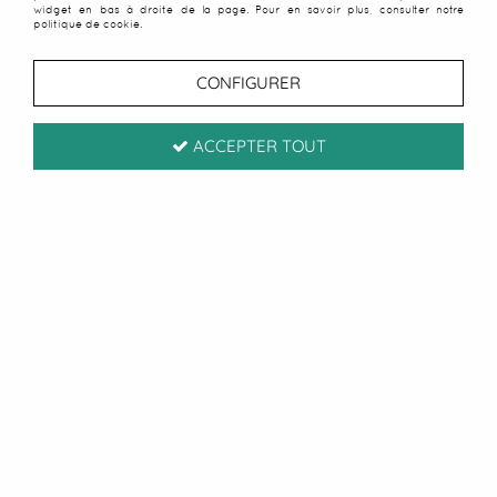
widget en bas à droite de la page. Pour en savoir plus, consulter notre
politique de cookie.
CONFIGURER
ACCEPTER TOUT
Paiement sécurisé
CB / Paypal
Livraison sous 24/48h
Offerte à partir de 50 € d'achats