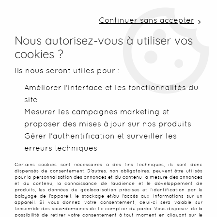
LIVRAISON COLISSIMO SOUS 48 H ~ FRAIS DE
PORT À PARTIR DE 2,99 € ~ OFFERTS DÈS 50€
Continuer sans accepter
D'ACHATS
Nous autorisez-vous à utiliser vos
cookies ?
0
Ils nous seront utiles pour :
Améliorer l'interface et les fonctionnalités du
site
Accueil
>
Paréos
>
Paréos Balinais (batik)
>
Paréo Batik Cuzco
Mesurer les campagnes marketing et
proposer des mises à jour sur nos produits
Gérer l'authentification et surveiller les
erreurs techniques
Certains cookies sont nécessaires à des fins techniques, ils sont donc
dispensés de consentement. D'autres, non obligatoires, peuvent être utilisés
pour la personnalisation des annonces et du contenu, la mesure des annonces
et du contenu, la connaissance de l'audience et le développement de
produits, les données de géolocalisation précises et l'identification par le
balayage de l'appareil, le stockage et/ou l'accès aux informations sur un
appareil. Si vous donnez votre consentement, celui-ci sera valable sur
l’ensemble des sous-domaines de Le comptoir du paréo. Vous disposez de la
possibilité de retirer votre consentement à tout moment en cliquant sur le