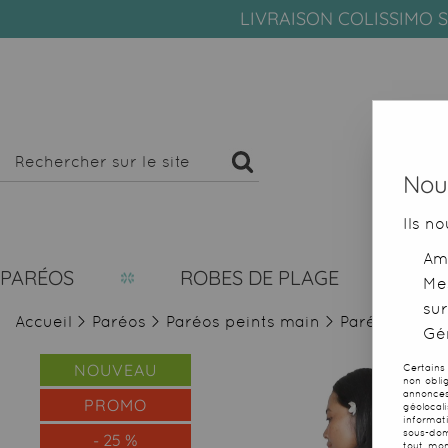
LIVRAISON COLISSIMO S
Nous
Ils no
Amé
PARÉOS
ROBES DE PLAGE
Me
sur
Accueil
>
Paréos
>
Paréos peints main
>
Paréo foret T
Gér
NOUVEAU
Certains
non obli
annonces
PROMO
géolocal
informat
sous-dom
-
25
%
tout mom