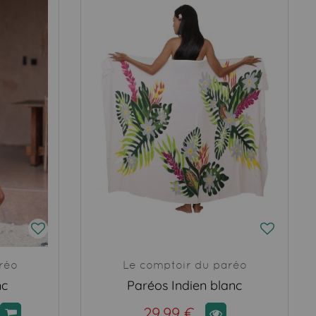
réo
Le comptoir du paréo
nc
Paréos Indien blanc
29,99 €