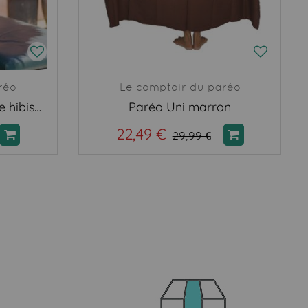
réo
Le comptoir du paréo
Paréo peint main double hibiscus bleu
Paréo Uni marron
22,49 €
29,99 €