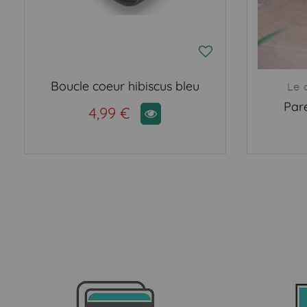
Boucle coeur hibiscus bleu
Le 
Par
4,99 €