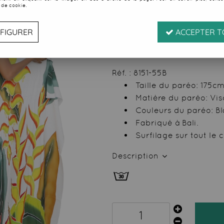
 de cookie.
Soyez le premier à donner
22
,
49
€
TTC
FIGURER
ACCEPTER T
au l
Valable
du
07/08/26
ju
Réf. :
8151-55B
Taille du paréo: 175c
Matière du paréo: Vi
Couleurs du paréo: B
Fabriqué à Bali.
Surfilage sur tout le
Description