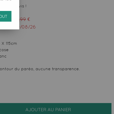
 votre avis !
OUT
ieu de
29,99
€
squ'au
10/08/26
m X 115cm
scose
lanc
 contour du paréo, aucune transparence.
AJOUTER AU PANIER