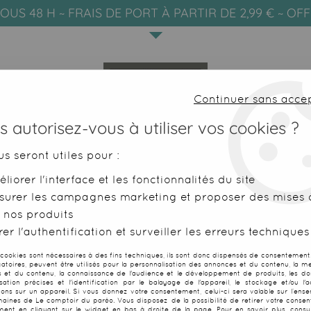
OUS 48 H ~ FRAIS DE PORT À PARTIR DE 2,99 € ~ OF
Continuer sans acce
 autorisez-vous à utiliser vos cookies ?
us seront utiles pour :
liorer l'interface et les fonctionnalités du site
SERVIETTES DE PLAGE
FOUTAS
surer les campagnes marketing et proposer des mises à
 nos produits
ahitienne blanc
er l'authentification et surveiller les erreurs techniques
 cookies sont nécessaires à des fins techniques, ils sont donc dispensés de consentement. 
gatoires, peuvent être utilisés pour la personnalisation des annonces et du contenu, la m
 et du contenu, la connaissance de l'audience et le développement de produits, les d
isation précises et l'identification par le balayage de l'appareil, le stockage et/ou l'
Paréo foret Ta
ions sur un appareil. Si vous donnez votre consentement, celui-ci sera valable sur l’ens
aines de Le comptoir du paréo. Vous disposez de la possibilité de retirer votre conse
ent en cliquant sur le widget en bas à droite de la page. Pour en savoir plus, consul