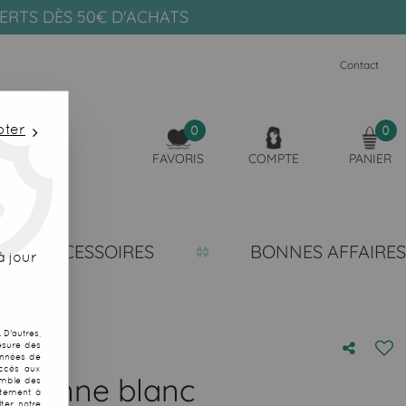
FERTS DÈS 50€ D'ACHATS
Contact
pter
0
0
FAVORIS
COMPTE
PANIER
ACCESSOIRES
BONNES AFFAIRES
 jour
D'autres,
esure des
onnées de
accès aux
hitienne blanc
emble des
ntement à
ter notre