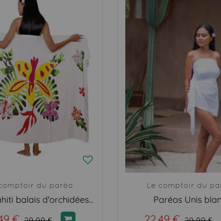
comptoir du paréo
Le comptoir du pa
Paréo Tahiti balais d'orchidées blanc
Paréos Unis bla
49 €
22,49 €
29,99 €
29,99 €