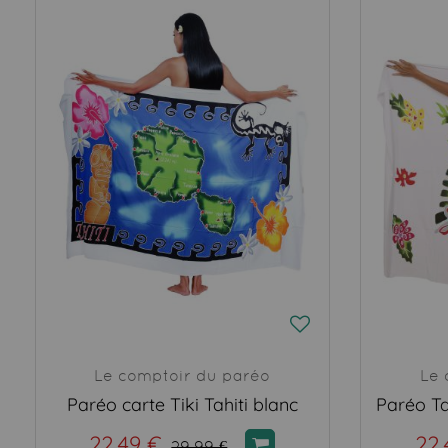
Le comptoir du paréo
Le 
Paréo carte Tiki Tahiti blanc
22,49 €
22,
29,99 €