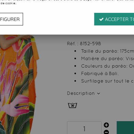
 de cookie.
Soyez le premier à donner
22
,
49
€
TTC
FIGURER
ACCEPTER T
au l
Valable
du
07/08/26
ju
Réf. :
8152-59B
Taille du paréo: 175c
Matière du paréo: Vi
Couleurs du paréo: 
Fabriqué à Bali.
Surfilage sur tout le
Description