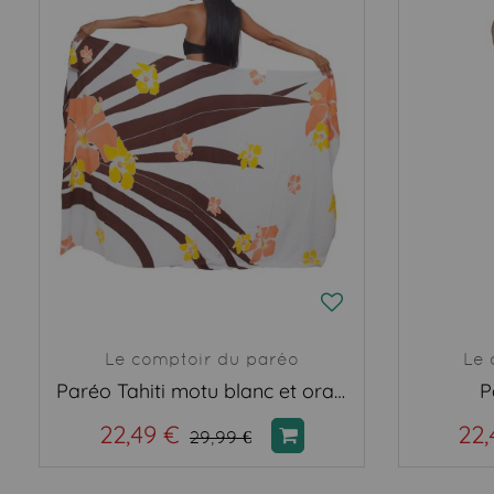
Le comptoir du paréo
Le 
Paréo Tahiti motu blanc et orange
P
22,49 €
22,
29,99 €