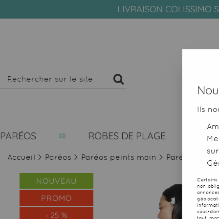
LIVRAISON COLISSIMO S
Nous
Ils no
Amé
PARÉOS
ROBES DE PLAGE
Me
sur
Accueil
>
Paréos
>
Paréos peints main
>
Paréo foret T
Gér
NOUVEAU
Certains
non obli
annonces
PROMO
géolocal
informat
sous-dom
-
25
%
tout mom