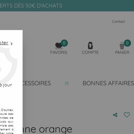
FERTS DÈS 50€ D'ACHATS
Contact
pter
0
0
FAVORIS
COMPTE
PANIER
ACCESSOIRES
BONNES AFFAIRES
 jour
D'autres,
esure des
onnées de
accès aux
ahitienne orange
emble des
ntement à
ter notre