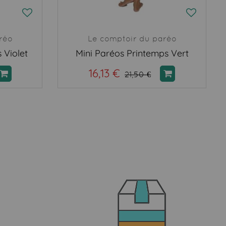
réo
Le comptoir du paréo
 Violet
Mini Paréos Printemps Vert
16,13 €
21,50 €