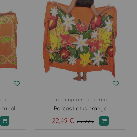
réo
Le comptoir du paréo
Paréo peint main tortue tribal orange
Paréos Lotus orange
22,49 €
29,99 €