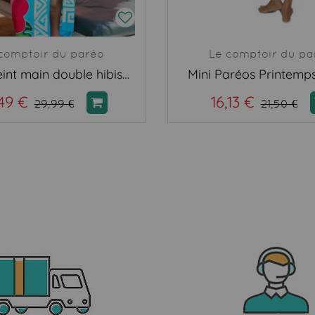
comptoir du paréo
Le comptoir du pa
Paréo peint main double hibiscus bleu
Mini Paréos Printemps
49 €
16,13 €
29,99 €
21,50 €