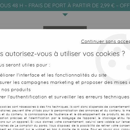
OUS 48 H ~ FRAIS DE PORT À PARTIR DE 2,99 € ~ OF
Continuer sans acce
 autorisez-vous à utiliser vos cookies ?
us seront utiles pour :
liorer l'interface et les fonctionnalités du site
SERVIETTES DE PLAGE
FOUTAS
surer les campagnes marketing et proposer des mises à
 nos produits
ahitienne orange
er l'authentification et surveiller les erreurs techniques
 cookies sont nécessaires à des fins techniques, ils sont donc dispensés de consentement. 
gatoires, peuvent être utilisés pour la personnalisation des annonces et du contenu, la m
 et du contenu, la connaissance de l'audience et le développement de produits, les d
isation précises et l'identification par le balayage de l'appareil, le stockage et/ou l'
Paréo foret T
ions sur un appareil. Si vous donnez votre consentement, celui-ci sera valable sur l’ens
aines de Le comptoir du paréo. Vous disposez de la possibilité de retirer votre conse
ent en cliquant sur le widget en bas à droite de la page. Pour en savoir plus, consul