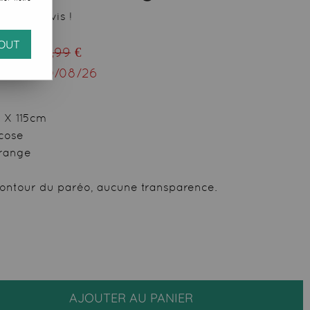
 votre avis !
OUT
ieu de
29,99
€
squ'au
10/08/26
m X 115cm
scose
Orange
 contour du paréo, aucune transparence.
AJOUTER AU PANIER