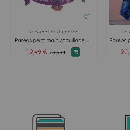
Le comptoir du paréo
Le 
Paréos peint main coquillage violet
22,49 €
22,
29,99 €