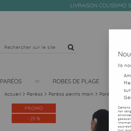
LIVRAISON COLISSIMO S
Nous
Ils no
Amé
PARÉOS
ROBES DE PLAGE
Me
sur
Accueil
>
Paréos
>
Paréos peints main
>
Paréo peint m
Gér
PROMO
Certains
non obli
annonces
-
25
%
géolocal
informat
sous-dom
tout mom