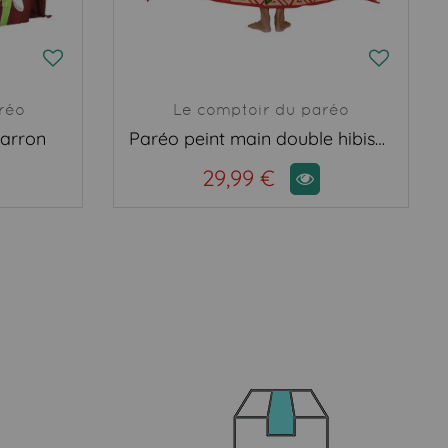
réo
Le comptoir du paréo
marron
Paréo peint main double hibiscus rouge
29,99 €