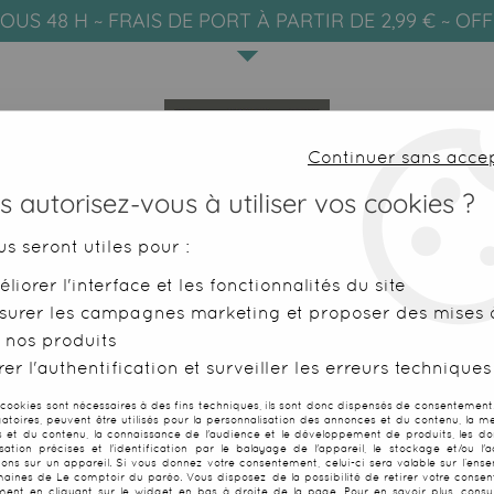
OUS 48 H ~ FRAIS DE PORT À PARTIR DE 2,99 € ~ OF
Continuer sans acce
 autorisez-vous à utiliser vos cookies ?
us seront utiles pour :
liorer l'interface et les fonctionnalités du site
SERVIETTES DE PLAGE
FOUTAS
surer les campagnes marketing et proposer des mises à
 nos produits
ain double hibiscus bleu nuit
er l'authentification et surveiller les erreurs techniques
 cookies sont nécessaires à des fins techniques, ils sont donc dispensés de consentement. 
gatoires, peuvent être utilisés pour la personnalisation des annonces et du contenu, la m
 et du contenu, la connaissance de l'audience et le développement de produits, les d
isation précises et l'identification par le balayage de l'appareil, le stockage et/ou l'
Paréo peint ma
ions sur un appareil. Si vous donnez votre consentement, celui-ci sera valable sur l’ens
aines de Le comptoir du paréo. Vous disposez de la possibilité de retirer votre conse
ent en cliquant sur le widget en bas à droite de la page. Pour en savoir plus, consul