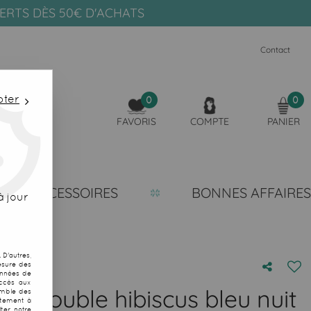
FERTS DÈS 50€ D'ACHATS
Contact
pter
0
0
FAVORIS
COMPTE
PANIER
ACCESSOIRES
BONNES AFFAIRES
 jour
D'autres,
esure des
onnées de
accès aux
in double hibiscus bleu nuit
emble des
ntement à
ter notre