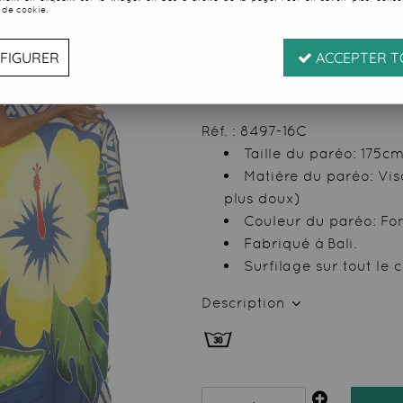
 de cookie.
Soyez le premier à donner
22
,
49
€
TTC
FIGURER
ACCEPTER T
au l
Valable
du
07/08/26
ju
Réf. :
8497-16C
Taille du paréo: 175c
Matière du paréo: Vi
plus doux)
Couleur du paréo: Fond
Fabriqué à Bali.
Surfilage sur tout le 
Description