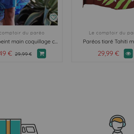
comptoir du paréo
Le comptoir du pa
Paréos peint main coquillage ciel et marine
Paréos tiaré Tahiti 
49 €
29,99 €
29,99 €