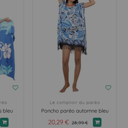
réo
Le comptoir du paréo
s bleu
Poncho paréo automne bleu
20,29 €
28,99 €