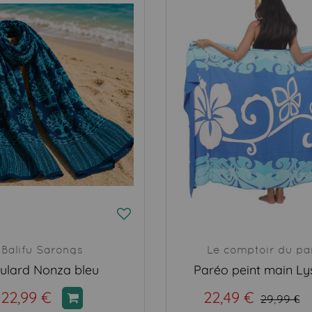
Balifu Sarongs
Le comptoir du pa
ulard Nonza bleu
Paréo peint main Ly
22,99 €
22,49 €
29,99 €