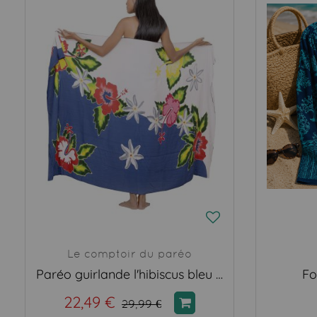
Le comptoir du paréo
Paréo guirlande l'hibiscus bleu et blanc
Fo
22,49 €
29,99 €