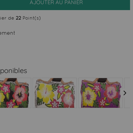
AJOUTER AU PANIER
cier de
22
Point(s)
ement
sponibles