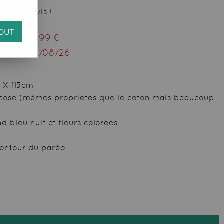
 votre avis !
OUT
ieu de
29,99
€
squ'au
10/08/26
m X 115cm
scose (mêmes propriétés que le coton mais beaucoup
 bleu nuit et fleurs colorées.
contour du paréo.