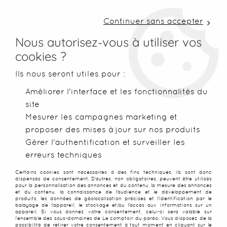
LIVRAISON COLISSIMO SOUS 48 H ~ FRAIS DE
PORT À PARTIR DE 2,99 € ~ OFFERTS DÈS 50€
Continuer sans accepter
D'ACHATS
Nous autorisez-vous à utiliser vos
cookies ?
0
Ils nous seront utiles pour :
Améliorer l'interface et les fonctionnalités du
site
Accueil
>
Paréos
>
Paréos peints main
>
Paréo peint main Mao
Mesurer les campagnes marketing et
proposer des mises à jour sur nos produits
PROMO
-
25
%
Gérer l'authentification et surveiller les
erreurs techniques
Certains cookies sont nécessaires à des fins techniques, ils sont donc
dispensés de consentement. D'autres, non obligatoires, peuvent être utilisés
pour la personnalisation des annonces et du contenu, la mesure des annonces
et du contenu, la connaissance de l'audience et le développement de
produits, les données de géolocalisation précises et l'identification par le
balayage de l'appareil, le stockage et/ou l'accès aux informations sur un
appareil. Si vous donnez votre consentement, celui-ci sera valable sur
l’ensemble des sous-domaines de Le comptoir du paréo. Vous disposez de la
possibilité de retirer votre consentement à tout moment en cliquant sur le