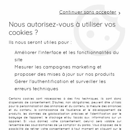
LIVRAISON COLISSIMO SOUS 48 H ~ FRAIS DE
PORT À PARTIR DE 2,99 € ~ OFFERTS DÈS 50€
Continuer sans accepter
D'ACHATS
Nous autorisez-vous à utiliser vos
cookies ?
0
Ils nous seront utiles pour :
Améliorer l'interface et les fonctionnalités du
site
Accueil
>
Paréos
>
Paréos imprimés
>
Paréo plage floral roug
Mesurer les campagnes marketing et
proposer des mises à jour sur nos produits
NOUVEAU
Gérer l'authentification et surveiller les
erreurs techniques
Certains cookies sont nécessaires à des fins techniques, ils sont donc
dispensés de consentement. D'autres, non obligatoires, peuvent être utilisés
pour la personnalisation des annonces et du contenu, la mesure des annonces
et du contenu, la connaissance de l'audience et le développement de
produits, les données de géolocalisation précises et l'identification par le
balayage de l'appareil, le stockage et/ou l'accès aux informations sur un
appareil. Si vous donnez votre consentement, celui-ci sera valable sur
l’ensemble des sous-domaines de Le comptoir du paréo. Vous disposez de la
possibilité de retirer votre consentement à tout moment en cliquant sur le