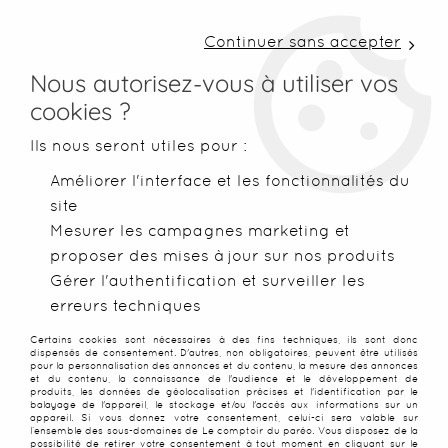
LIVRAISON COLISSIMO SOUS 48 H ~ FRAIS DE
PORT À PARTIR DE 2,99 € ~ OFFERTS DÈS 50€
Continuer sans accepter
D'ACHATS
Nous autorisez-vous à utiliser vos
cookies ?
0
Ils nous seront utiles pour :
Améliorer l'interface et les fonctionnalités du
site
Accueil
>
Paréos
>
Paréos imprimés
>
Paréo plage grande tor
Mesurer les campagnes marketing et
proposer des mises à jour sur nos produits
NOUVEAU
PROMO
-
25
%
Gérer l'authentification et surveiller les
erreurs techniques
Certains cookies sont nécessaires à des fins techniques, ils sont donc
dispensés de consentement. D'autres, non obligatoires, peuvent être utilisés
pour la personnalisation des annonces et du contenu, la mesure des annonces
et du contenu, la connaissance de l'audience et le développement de
produits, les données de géolocalisation précises et l'identification par le
balayage de l'appareil, le stockage et/ou l'accès aux informations sur un
appareil. Si vous donnez votre consentement, celui-ci sera valable sur
l’ensemble des sous-domaines de Le comptoir du paréo. Vous disposez de la
possibilité de retirer votre consentement à tout moment en cliquant sur le