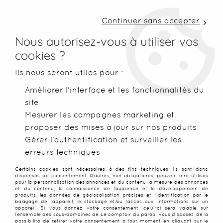
LIVRAISON COLISSIMO SOUS 48 H ~ FRAIS DE
PORT À PARTIR DE 2,99 € ~ OFFERTS DÈS 50€
Continuer sans accepter
D'ACHATS
Nous autorisez-vous à utiliser vos
cookies ?
0
Ils nous seront utiles pour :
Améliorer l'interface et les fonctionnalités du
site
Accueil
>
Paréos
>
Paréos imprimés
>
Paréo plage tortue de 
Mesurer les campagnes marketing et
proposer des mises à jour sur nos produits
NOUVEAU
Gérer l'authentification et surveiller les
erreurs techniques
Certains cookies sont nécessaires à des fins techniques, ils sont donc
dispensés de consentement. D'autres, non obligatoires, peuvent être utilisés
pour la personnalisation des annonces et du contenu, la mesure des annonces
et du contenu, la connaissance de l'audience et le développement de
produits, les données de géolocalisation précises et l'identification par le
balayage de l'appareil, le stockage et/ou l'accès aux informations sur un
appareil. Si vous donnez votre consentement, celui-ci sera valable sur
l’ensemble des sous-domaines de Le comptoir du paréo. Vous disposez de la
possibilité de retirer votre consentement à tout moment en cliquant sur le