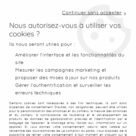
LIVRAISON COLISSIMO SOUS 48 H ~ FRAIS DE
PORT À PARTIR DE 2,99 € ~ OFFERTS DÈS 50€
Continuer sans accepter
D'ACHATS
Nous autorisez-vous à utiliser vos
cookies ?
0
Ils nous seront utiles pour :
Améliorer l'interface et les fonctionnalités du
site
Accueil
>
Paréos
>
Paréos Balinais (batik)
>
Paréos Batik Amm
Mesurer les campagnes marketing et
proposer des mises à jour sur nos produits
Gérer l'authentification et surveiller les
erreurs techniques
Certains cookies sont nécessaires à des fins techniques, ils sont donc
dispensés de consentement. D'autres, non obligatoires, peuvent être utilisés
pour la personnalisation des annonces et du contenu, la mesure des annonces
et du contenu, la connaissance de l'audience et le développement de
produits, les données de géolocalisation précises et l'identification par le
balayage de l'appareil, le stockage et/ou l'accès aux informations sur un
appareil. Si vous donnez votre consentement, celui-ci sera valable sur
l’ensemble des sous-domaines de Le comptoir du paréo. Vous disposez de la
possibilité de retirer votre consentement à tout moment en cliquant sur le