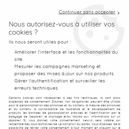
LIVRAISON COLISSIMO SOUS 48 H ~ FRAIS DE
PORT À PARTIR DE 2,99 € ~ OFFERTS DÈS 50€
Continuer sans accepter
D'ACHATS
Nous autorisez-vous à utiliser vos
cookies ?
0
Ils nous seront utiles pour :
Améliorer l'interface et les fonctionnalités du
site
Accueil
>
Paréos
>
Paréos peints main
>
Paréos Vahine Tahiti
Mesurer les campagnes marketing et
proposer des mises à jour sur nos produits
Gérer l'authentification et surveiller les
erreurs techniques
Certains cookies sont nécessaires à des fins techniques, ils sont donc
dispensés de consentement. D'autres, non obligatoires, peuvent être utilisés
pour la personnalisation des annonces et du contenu, la mesure des annonces
et du contenu, la connaissance de l'audience et le développement de
produits, les données de géolocalisation précises et l'identification par le
balayage de l'appareil, le stockage et/ou l'accès aux informations sur un
appareil. Si vous donnez votre consentement, celui-ci sera valable sur
l’ensemble des sous-domaines de Le comptoir du paréo. Vous disposez de la
possibilité de retirer votre consentement à tout moment en cliquant sur le