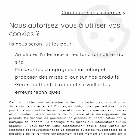
LIVRAISON COLISSIMO SOUS 48 H ~ FRAIS DE
PORT À PARTIR DE 2,99 € ~ OFFERTS DÈS 50€
Continuer sans accepter
D'ACHATS
Nous autorisez-vous à utiliser vos
cookies ?
0
Ils nous seront utiles pour :
Améliorer l'interface et les fonctionnalités du
site
Accueil
>
Accessoires
>
Accesoires de plage
>
Sacs de plage
Mesurer les campagnes marketing et
proposer des mises à jour sur nos produits
Gérer l'authentification et surveiller les
erreurs techniques
Certains cookies sont nécessaires à des fins techniques, ils sont donc
dispensés de consentement. D'autres, non obligatoires, peuvent être utilisés
pour la personnalisation des annonces et du contenu, la mesure des annonces
et du contenu, la connaissance de l'audience et le développement de
produits, les données de géolocalisation précises et l'identification par le
balayage de l'appareil, le stockage et/ou l'accès aux informations sur un
appareil. Si vous donnez votre consentement, celui-ci sera valable sur
l’ensemble des sous-domaines de Le comptoir du paréo. Vous disposez de la
possibilité de retirer votre consentement à tout moment en cliquant sur le