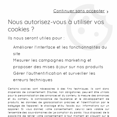
LIVRAISON COLISSIMO SOUS 48 H ~ FRAIS DE
PORT À PARTIR DE 2,99 € ~ OFFERTS DÈS 50€
Continuer sans accepter
D'ACHATS
Nous autorisez-vous à utiliser vos
cookies ?
0
Ils nous seront utiles pour :
Améliorer l'interface et les fonctionnalités du
site
Accueil
>
Robes de plage
>
Robes Balinaises
>
Robe batik Cub
Mesurer les campagnes marketing et
proposer des mises à jour sur nos produits
Gérer l'authentification et surveiller les
erreurs techniques
Certains cookies sont nécessaires à des fins techniques, ils sont donc
dispensés de consentement. D'autres, non obligatoires, peuvent être utilisés
pour la personnalisation des annonces et du contenu, la mesure des annonces
et du contenu, la connaissance de l'audience et le développement de
produits, les données de géolocalisation précises et l'identification par le
balayage de l'appareil, le stockage et/ou l'accès aux informations sur un
appareil. Si vous donnez votre consentement, celui-ci sera valable sur
l’ensemble des sous-domaines de Le comptoir du paréo. Vous disposez de la
possibilité de retirer votre consentement à tout moment en cliquant sur le