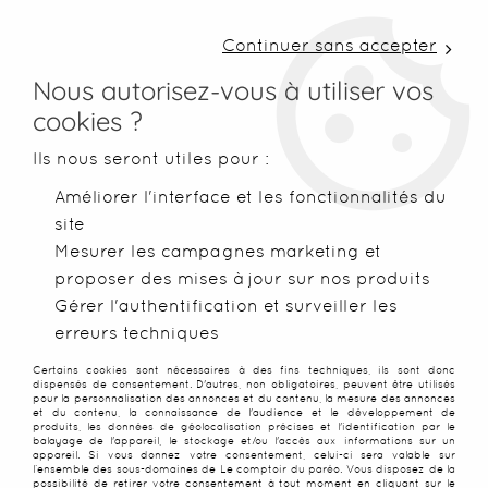
LIVRAISON COLISSIMO SOUS 48 H ~ FRAIS DE
PORT À PARTIR DE 2,99 € ~ OFFERTS DÈS 50€
Continuer sans accepter
D'ACHATS
Nous autorisez-vous à utiliser vos
cookies ?
0
Ils nous seront utiles pour :
Améliorer l'interface et les fonctionnalités du
site
Accueil
>
Robes de plage
>
Robes Balinaises
>
Robe batik St 
Mesurer les campagnes marketing et
proposer des mises à jour sur nos produits
PROMO
-
30
%
Gérer l'authentification et surveiller les
erreurs techniques
Certains cookies sont nécessaires à des fins techniques, ils sont donc
dispensés de consentement. D'autres, non obligatoires, peuvent être utilisés
pour la personnalisation des annonces et du contenu, la mesure des annonces
et du contenu, la connaissance de l'audience et le développement de
produits, les données de géolocalisation précises et l'identification par le
balayage de l'appareil, le stockage et/ou l'accès aux informations sur un
appareil. Si vous donnez votre consentement, celui-ci sera valable sur
l’ensemble des sous-domaines de Le comptoir du paréo. Vous disposez de la
possibilité de retirer votre consentement à tout moment en cliquant sur le