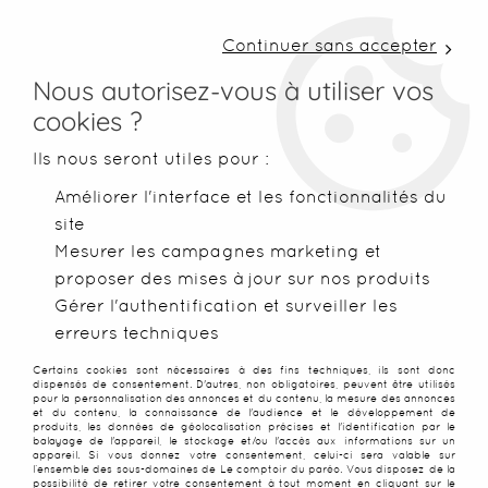
LIVRAISON COLISSIMO SOUS 48 H ~ FRAIS DE
PORT À PARTIR DE 2,99 € ~ OFFERTS DÈS 50€
Continuer sans accepter
D'ACHATS
Nous autorisez-vous à utiliser vos
cookies ?
0
Ils nous seront utiles pour :
Améliorer l'interface et les fonctionnalités du
site
Accueil
>
Robes de plage
>
Robes Balinaises
>
Robe paréo bat
Mesurer les campagnes marketing et
proposer des mises à jour sur nos produits
NOUVEAU
PROMO
-
30
%
Gérer l'authentification et surveiller les
erreurs techniques
Certains cookies sont nécessaires à des fins techniques, ils sont donc
dispensés de consentement. D'autres, non obligatoires, peuvent être utilisés
pour la personnalisation des annonces et du contenu, la mesure des annonces
et du contenu, la connaissance de l'audience et le développement de
produits, les données de géolocalisation précises et l'identification par le
balayage de l'appareil, le stockage et/ou l'accès aux informations sur un
appareil. Si vous donnez votre consentement, celui-ci sera valable sur
l’ensemble des sous-domaines de Le comptoir du paréo. Vous disposez de la
possibilité de retirer votre consentement à tout moment en cliquant sur le