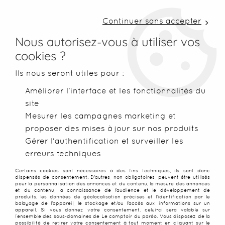
LIVRAISON COLISSIMO SOUS 48 H ~ FRAIS DE
PORT À PARTIR DE 2,99 € ~ OFFERTS DÈS 50€
Continuer sans accepter
D'ACHATS
Nous autorisez-vous à utiliser vos
cookies ?
0
Ils nous seront utiles pour :
Améliorer l'interface et les fonctionnalités du
site
Accueil
>
Robes de plage
>
Robes paréo
>
Robe paréo de plag
Mesurer les campagnes marketing et
proposer des mises à jour sur nos produits
Gérer l'authentification et surveiller les
erreurs techniques
Certains cookies sont nécessaires à des fins techniques, ils sont donc
dispensés de consentement. D'autres, non obligatoires, peuvent être utilisés
pour la personnalisation des annonces et du contenu, la mesure des annonces
et du contenu, la connaissance de l'audience et le développement de
produits, les données de géolocalisation précises et l'identification par le
balayage de l'appareil, le stockage et/ou l'accès aux informations sur un
appareil. Si vous donnez votre consentement, celui-ci sera valable sur
l’ensemble des sous-domaines de Le comptoir du paréo. Vous disposez de la
possibilité de retirer votre consentement à tout moment en cliquant sur le