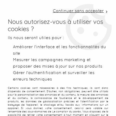
LIVRAISON COLISSIMO SOUS 48 H ~ FRAIS DE
PORT À PARTIR DE 2,99 € ~ OFFERTS DÈS 50€
Continuer sans accepter
D'ACHATS
Nous autorisez-vous à utiliser vos
cookies ?
0
Ils nous seront utiles pour :
Améliorer l'interface et les fonctionnalités du
site
Accueil
>
Robes de plage
>
Robes paréo
>
Robe paréo plage 
Mesurer les campagnes marketing et
proposer des mises à jour sur nos produits
Gérer l'authentification et surveiller les
erreurs techniques
Certains cookies sont nécessaires à des fins techniques, ils sont donc
dispensés de consentement. D'autres, non obligatoires, peuvent être utilisés
pour la personnalisation des annonces et du contenu, la mesure des annonces
et du contenu, la connaissance de l'audience et le développement de
produits, les données de géolocalisation précises et l'identification par le
balayage de l'appareil, le stockage et/ou l'accès aux informations sur un
appareil. Si vous donnez votre consentement, celui-ci sera valable sur
l’ensemble des sous-domaines de Le comptoir du paréo. Vous disposez de la
possibilité de retirer votre consentement à tout moment en cliquant sur le