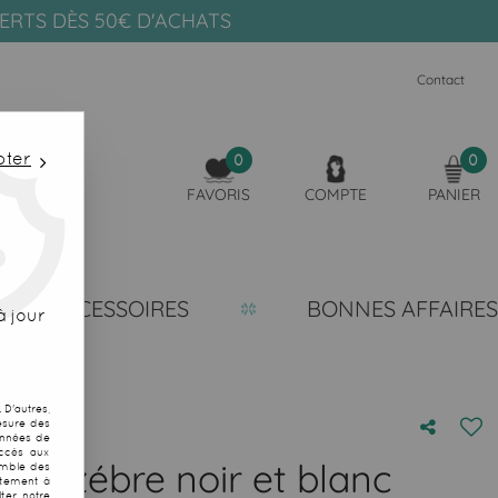
FERTS DÈS 50€ D'ACHATS
Contact
pter
0
0
FAVORIS
COMPTE
PANIER
ACCESSOIRES
BONNES AFFAIRES
 jour
D'autres,
esure des
onnées de
accès aux
ge zébre noir et blanc
emble des
ntement à
ter notre