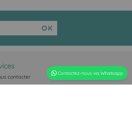
vices
Contactez-nous via Whatsapp
us contacter
vraison
iement
our articles