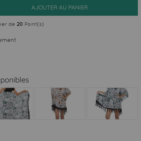
AJOUTER AU PANIER
cier de
20
Point(s)
ement
sponibles