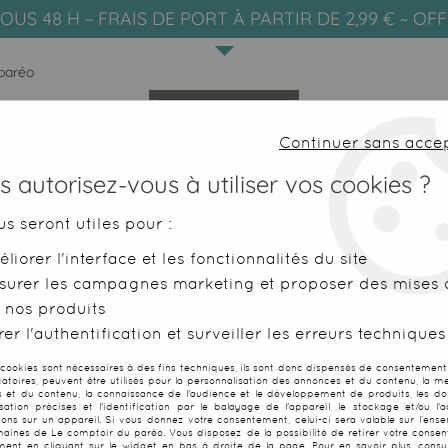
OUS 48 H ~ FRAIS DE PORT À PARTIR DE 2,99 € ~ OF
 paréo
Continuer sans acce
 autorisez-vous à utiliser vos cookies ?
us seront utiles pour :
liorer l'interface et les fonctionnalités du site
SERVIETTES DE PLAGE
FOUTAS
surer les campagnes marketing et proposer des mises à
 nos produits
 plage zébre noir et blanc
er l'authentification et surveiller les erreurs techniques
 cookies sont nécessaires à des fins techniques, ils sont donc dispensés de consentement. 
gatoires, peuvent être utilisés pour la personnalisation des annonces et du contenu, la m
 et du contenu, la connaissance de l'audience et le développement de produits, les d
isation précises et l'identification par le balayage de l'appareil, le stockage et/ou l'
Robe paréo pla
ions sur un appareil. Si vous donnez votre consentement, celui-ci sera valable sur l’ens
aines de Le comptoir du paréo. Vous disposez de la possibilité de retirer votre conse
ent en cliquant sur le widget en bas à droite de la page. Pour en savoir plus, consul