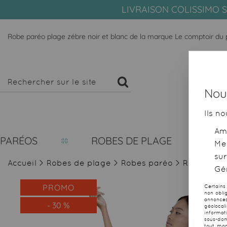
LIVRAISON COLISSIMO S
Robe paréo plage zébre noir et blanc de la marque Le comptoir du
Nous
Ils no
Amé
PARÉOS
ROBES DE PLAGE
Me
sur
Accueil
>
Robes de plage
>
Robes paréo
>
Robe paréo
Gér
PROMO
Certains
non obli
annonces
-
30
%
géolocal
informat
sous-dom
tout mom