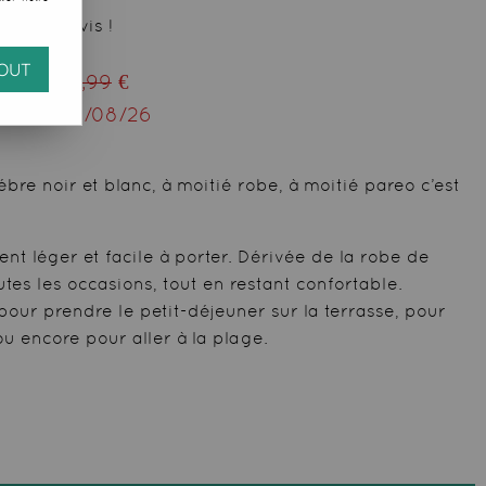
 votre avis !
OUT
ieu de
28,99
€
squ'au
12/08/26
bre noir et blanc, à moitié robe, à moitié pareo c’est
nt léger et facile à porter. Dérivée de la robe de
utes les occasions, tout en restant confortable.
pour prendre le petit-déjeuner sur la terrasse, pour
ou encore pour aller à la plage.