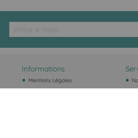
Informations
Ser
Mentions Légales
No
CGV
Li
Plan du site
Pa
Ret