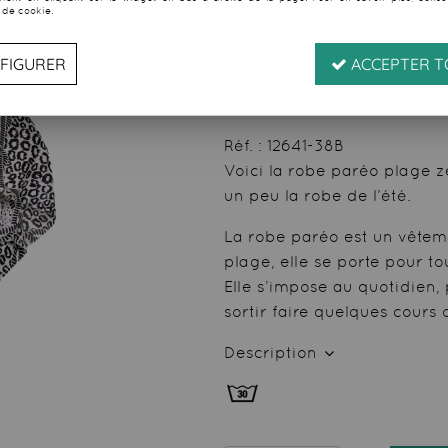
 de cookie.
Soyez le premier à donner
20
,
29
€
TTC
FIGURER
ACCEPTER T
au l
Valable
du
07/08/26
ju
Réf. :
12641-38B
Voici la robe paréo plage zé
un peu la robe de l’été.
La robe paréo est un vêteme
plage, elle se porte pour to
Elle s’impose au quotidien, 
sortir faire quelques cours 
Description