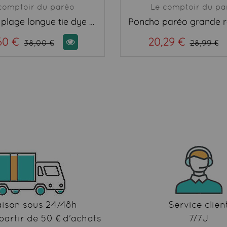
comptoir du paréo
Le comptoir du pa
Robe de plage longue tie dye noir
60 €
20,29 €
38,00 €
28,99 €
aison sous 24/48h
Service clien
partir de 50 € d'achats
7/7J