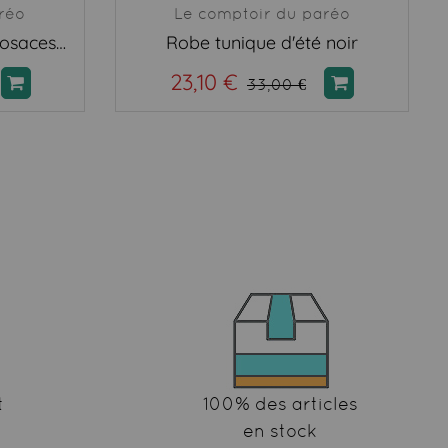
réo
Le comptoir du paréo
Poncho paréo grande rosaces noir
Robe tunique d'été noir
23,10 €
33,00 €
t
100% des articles
en stock