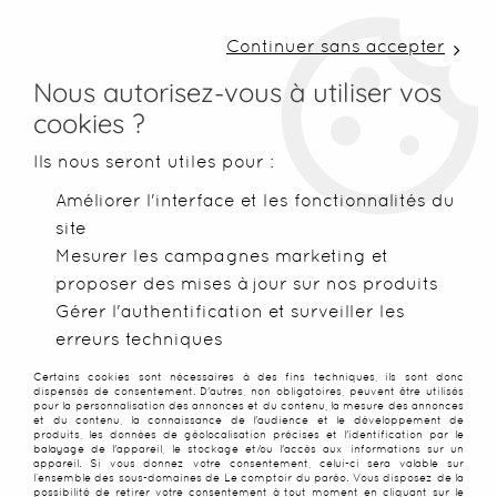
LIVRAISON COLISSIMO SOUS 48 H ~ FRAIS DE
PORT À PARTIR DE 2,99 € ~ OFFERTS DÈS 50€
Continuer sans accepter
D'ACHATS
Nous autorisez-vous à utiliser vos
cookies ?
0
Ils nous seront utiles pour :
Améliorer l'interface et les fonctionnalités du
site
Accueil
>
Robes de plage
>
Robes Balinaises
>
Robe Paréo Vie
Mesurer les campagnes marketing et
proposer des mises à jour sur nos produits
PROMO
-
30
%
Gérer l'authentification et surveiller les
erreurs techniques
Certains cookies sont nécessaires à des fins techniques, ils sont donc
dispensés de consentement. D'autres, non obligatoires, peuvent être utilisés
pour la personnalisation des annonces et du contenu, la mesure des annonces
et du contenu, la connaissance de l'audience et le développement de
produits, les données de géolocalisation précises et l'identification par le
balayage de l'appareil, le stockage et/ou l'accès aux informations sur un
appareil. Si vous donnez votre consentement, celui-ci sera valable sur
l’ensemble des sous-domaines de Le comptoir du paréo. Vous disposez de la
possibilité de retirer votre consentement à tout moment en cliquant sur le