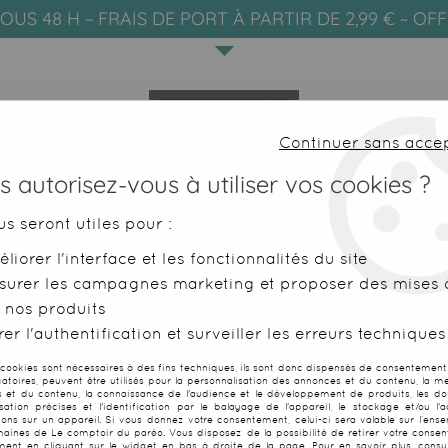
OUS 48 H ~ FRAIS DE PORT À PARTIR DE 2,99 € ~ OF
Continuer sans acce
 autorisez-vous à utiliser vos cookies ?
us seront utiles pour :
liorer l'interface et les fonctionnalités du site
SERVIETTES DE PLAGE
FOUTAS
surer les campagnes marketing et proposer des mises à
 nos produits
aréos Kumasi bleu
er l'authentification et surveiller les erreurs techniques
 cookies sont nécessaires à des fins techniques, ils sont donc dispensés de consentement. 
gatoires, peuvent être utilisés pour la personnalisation des annonces et du contenu, la m
 et du contenu, la connaissance de l'audience et le développement de produits, les d
isation précises et l'identification par le balayage de l'appareil, le stockage et/ou l'
Robe paréos 
ions sur un appareil. Si vous donnez votre consentement, celui-ci sera valable sur l’ens
aines de Le comptoir du paréo. Vous disposez de la possibilité de retirer votre conse
ent en cliquant sur le widget en bas à droite de la page. Pour en savoir plus, consul