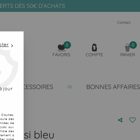
FERTS DÈS 50€ D'ACHATS
Contact
pter
0
0
FAVORIS
COMPTE
PANIER
ACCESSOIRES
BONNES AFFAIRES
 jour
D'autres,
esure des
onnées de
accès aux
Kumasi bleu
emble des
ntement à
ter notre