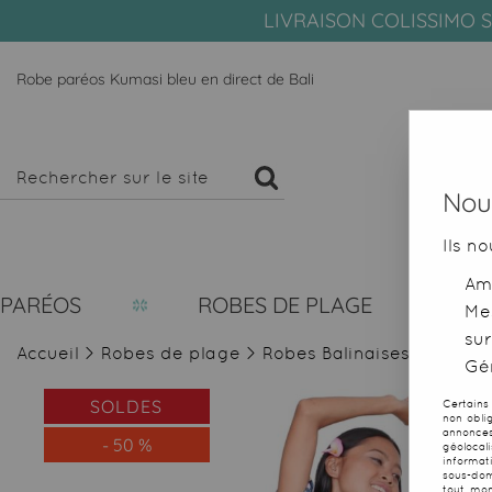
LIVRAISON COLISSIMO S
Robe paréos Kumasi bleu en direct de Bali
Nous
Ils no
Amé
PARÉOS
ROBES DE PLAGE
Me
sur
Accueil
>
Robes de plage
>
Robes Balinaises
>
Robe p
Gér
SOLDES
Certains
non obli
annonces
-
50
%
géolocal
informat
sous-dom
tout mom