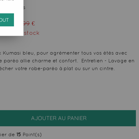
votre avis
OUT
eu de
29,99
€
ment du stock
ik Kumasi bleu, pour agrémenter tous vos étés avec
e paréo allie charme et confort. Entretien - Lavage en
écher votre robe-paréo à plat ou sur un cintre.
AJOUTER AU PANIER
cier de
15
Point(s)