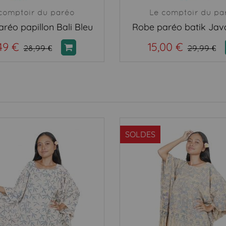
comptoir du paréo
Le comptoir du pa
réo papillon Bali Bleu
Robe paréo batik Jav
49 €
15,00 €
28,99 €
29,99 €
SOLDES