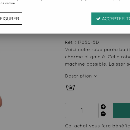
 de cookie.
1
Avis
Donnez 
15
,
00
€
TTC
FIGURER
ACCEPTER T
au li
Valable jusqu'à épuise
Réf. :
17050-5D
Voici notre robe paréo bat
charme et gaieté. Cette rob
machine possible. Laisser s
Description
Cet achat vous fera bénéfi