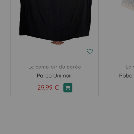
Le comptoir du paréo
Le 
Paréo Uni noir
Robe 
29,99 €