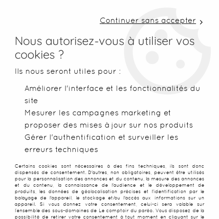
LIVRAISON COLISSIMO SOUS 48 H ~ FRAIS DE
PORT À PARTIR DE 2,99 € ~ OFFERTS DÈS 50€
Continuer sans accepter
D'ACHATS
Nous autorisez-vous à utiliser vos
cookies ?
0
Ils nous seront utiles pour :
Améliorer l'interface et les fonctionnalités du
site
Accueil
>
Robes de plage
>
Robes peintes main
>
Robe paréos
Mesurer les campagnes marketing et
proposer des mises à jour sur nos produits
SOLDES
-
50
%
Gérer l'authentification et surveiller les
erreurs techniques
Certains cookies sont nécessaires à des fins techniques, ils sont donc
dispensés de consentement. D'autres, non obligatoires, peuvent être utilisés
pour la personnalisation des annonces et du contenu, la mesure des annonces
et du contenu, la connaissance de l'audience et le développement de
produits, les données de géolocalisation précises et l'identification par le
balayage de l'appareil, le stockage et/ou l'accès aux informations sur un
appareil. Si vous donnez votre consentement, celui-ci sera valable sur
l’ensemble des sous-domaines de Le comptoir du paréo. Vous disposez de la
possibilité de retirer votre consentement à tout moment en cliquant sur le