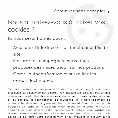
LIVRAISON COLISSIMO SOUS 48 H ~ FRAIS DE
PORT À PARTIR DE 2,99 € ~ OFFERTS DÈS 50€
Continuer sans accepter
D'ACHATS
Nous autorisez-vous à utiliser vos
cookies ?
0
Ils nous seront utiles pour :
Améliorer l'interface et les fonctionnalités du
site
Accueil
>
Robes de plage
>
Robes peintes main
>
Robe paréos
Mesurer les campagnes marketing et
proposer des mises à jour sur nos produits
Gérer l'authentification et surveiller les
erreurs techniques
Certains cookies sont nécessaires à des fins techniques, ils sont donc
dispensés de consentement. D'autres, non obligatoires, peuvent être utilisés
pour la personnalisation des annonces et du contenu, la mesure des annonces
et du contenu, la connaissance de l'audience et le développement de
produits, les données de géolocalisation précises et l'identification par le
balayage de l'appareil, le stockage et/ou l'accès aux informations sur un
appareil. Si vous donnez votre consentement, celui-ci sera valable sur
l’ensemble des sous-domaines de Le comptoir du paréo. Vous disposez de la
possibilité de retirer votre consentement à tout moment en cliquant sur le