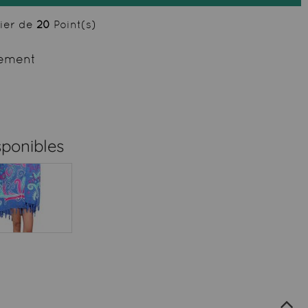
cier de
20
Point(s)
ement
sponibles