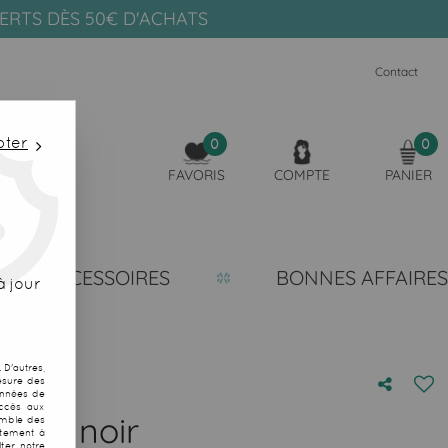
FERTS DÈS 50€ D'ACHATS
Contact
pter
0
0
FAVORIS
COMPTE
PANIER
ACCESSOIRES
BONNES AFFAIRES
 jour
D'autres,
esure des
onnées de
accès aux
ifice noir
emble des
ntement à
ter notre