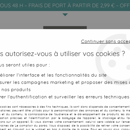
OUS 48 H ~ FRAIS DE PORT À PARTIR DE 2,99 € ~ OF
Continuer sans acce
 autorisez-vous à utiliser vos cookies ?
us seront utiles pour :
liorer l'interface et les fonctionnalités du site
SERVIETTES DE PLAGE
FOUTAS
surer les campagnes marketing et proposer des mises à
 nos produits
 artifice noir
er l'authentification et surveiller les erreurs techniques
 cookies sont nécessaires à des fins techniques, ils sont donc dispensés de consentement. 
gatoires, peuvent être utilisés pour la personnalisation des annonces et du contenu, la m
 et du contenu, la connaissance de l'audience et le développement de produits, les d
isation précises et l'identification par le balayage de l'appareil, le stockage et/ou l'
Robe plage art
ions sur un appareil. Si vous donnez votre consentement, celui-ci sera valable sur l’ens
aines de Le comptoir du paréo. Vous disposez de la possibilité de retirer votre conse
ent en cliquant sur le widget en bas à droite de la page. Pour en savoir plus, consul