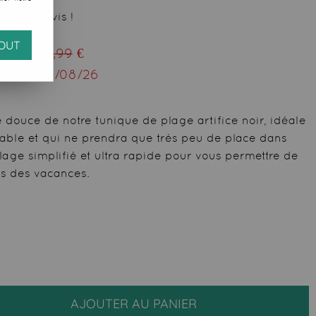
 votre avis !
OUT
ieu de
28,99
€
squ'au
12/08/26
e douce de notre tunique de plage artifice noir, idéale
éable et qui ne prendra que très peu de place dans
lage simplifié et ultra rapide pour vous permettre de
es des vacances.
AJOUTER AU PANIER