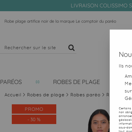
LIVRAISON COLISSIMO S
Robe plage artifice noir de la marque Le comptoir du paréo
Nous
Ils no
Amé
PARÉOS
ROBES DE PLAGE
Me
sur
Accueil
>
Robes de plage
>
Robes paréo
>
Robe plage
Gér
PROMO
Certains
non obli
annonces
-
30
%
géolocal
informat
sous-dom
tout mom