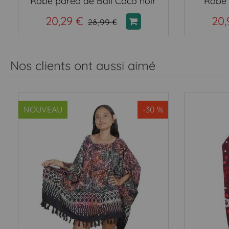
Robe paréo de Bali Coco noir
Robe 
20,29 €
20,
28,99 €
Nos clients ont aussi aimé
NOUVEAU
-30 %