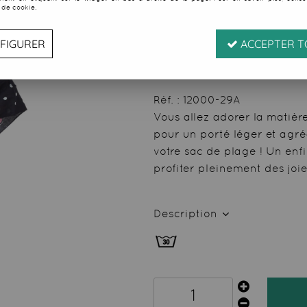
 de cookie.
Soyez le premier à donner
20
,
29
€
TTC
FIGURER
ACCEPTER T
au l
Valable
du
07/08/26
ju
Réf. :
12000-29A
Vous allez adorer la matièr
pour un porté léger et agr
votre sac de plage ! Un enfi
profiter pleinement des joi
Description