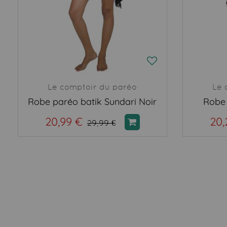
Le comptoir du paréo
Le 
Robe paréo batik Sundari Noir
Robe 
20,99 €
20,
29,99 €