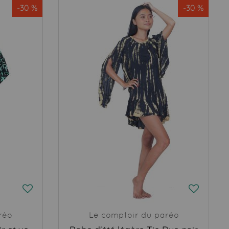
-30 %
-30 %
réo
Le comptoir du paréo