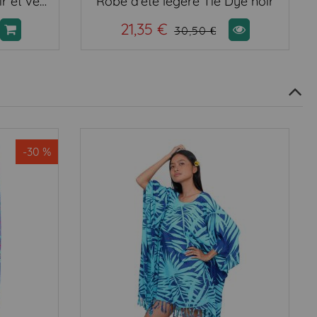
Robe paréo Amman noir et vert
Robe d'été légère Tie Dye noir
21,35 €
30,50 €
-30 %