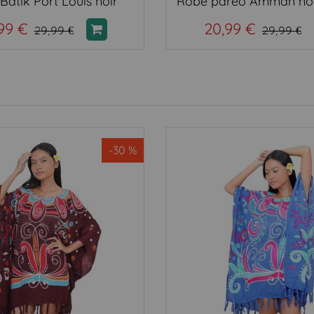
Batik Port Louis noir
99 €
20,99 €
29,99 €
29,99 €
-30 %