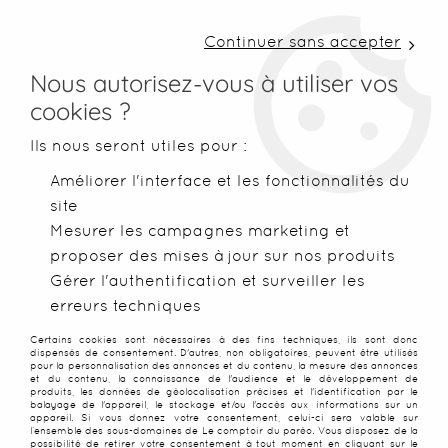
LIVRAISON COLISSIMO SOUS 48 H ~ FRAIS DE
PORT À PARTIR DE 2,99 € ~ OFFERTS DÈS 50€
Continuer sans accepter
D'ACHATS
Nous autorisez-vous à utiliser vos
cookies ?
0
Ils nous seront utiles pour :
Améliorer l'interface et les fonctionnalités du
site
Accueil
>
Robes de plage
>
Robes paréo
>
Robe plage Bali Ho
Mesurer les campagnes marketing et
proposer des mises à jour sur nos produits
PROMO
-
50
%
Gérer l'authentification et surveiller les
erreurs techniques
Certains cookies sont nécessaires à des fins techniques, ils sont donc
dispensés de consentement. D'autres, non obligatoires, peuvent être utilisés
pour la personnalisation des annonces et du contenu, la mesure des annonces
et du contenu, la connaissance de l'audience et le développement de
produits, les données de géolocalisation précises et l'identification par le
balayage de l'appareil, le stockage et/ou l'accès aux informations sur un
appareil. Si vous donnez votre consentement, celui-ci sera valable sur
l’ensemble des sous-domaines de Le comptoir du paréo. Vous disposez de la
possibilité de retirer votre consentement à tout moment en cliquant sur le