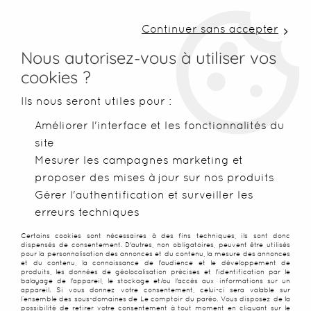
LIVRAISON COLISSIMO SOUS 48 H ~ FRAIS DE
PORT À PARTIR DE 2,99 € ~ OFFERTS DÈS 50€
Continuer sans accepter
D'ACHATS
Nous autorisez-vous à utiliser vos
cookies ?
0
Ils nous seront utiles pour :
Améliorer l'interface et les fonctionnalités du
site
Accueil
>
Accessoires
>
Accesoires de plage
>
Sacs de plage
Mesurer les campagnes marketing et
proposer des mises à jour sur nos produits
Gérer l'authentification et surveiller les
erreurs techniques
Certains cookies sont nécessaires à des fins techniques, ils sont donc
dispensés de consentement. D'autres, non obligatoires, peuvent être utilisés
pour la personnalisation des annonces et du contenu, la mesure des annonces
et du contenu, la connaissance de l'audience et le développement de
produits, les données de géolocalisation précises et l'identification par le
balayage de l'appareil, le stockage et/ou l'accès aux informations sur un
appareil. Si vous donnez votre consentement, celui-ci sera valable sur
l’ensemble des sous-domaines de Le comptoir du paréo. Vous disposez de la
possibilité de retirer votre consentement à tout moment en cliquant sur le