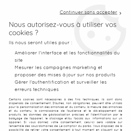
LIVRAISON COLISSIMO SOUS 48 H ~ FRAIS DE
PORT À PARTIR DE 2,99 € ~ OFFERTS DÈS 50€
Continuer sans accepter
D'ACHATS
Nous autorisez-vous à utiliser vos
cookies ?
0
Ils nous seront utiles pour :
Améliorer l'interface et les fonctionnalités du
site
Accueil
>
Serviettes de plage
>
Serviettes classiques
>
Servie
Mesurer les campagnes marketing et
proposer des mises à jour sur nos produits
Gérer l'authentification et surveiller les
erreurs techniques
Certains cookies sont nécessaires à des fins techniques, ils sont donc
dispensés de consentement. D'autres, non obligatoires, peuvent être utilisés
pour la personnalisation des annonces et du contenu, la mesure des annonces
et du contenu, la connaissance de l'audience et le développement de
produits, les données de géolocalisation précises et l'identification par le
balayage de l'appareil, le stockage et/ou l'accès aux informations sur un
appareil. Si vous donnez votre consentement, celui-ci sera valable sur
l’ensemble des sous-domaines de Le comptoir du paréo. Vous disposez de la
possibilité de retirer votre consentement à tout moment en cliquant sur le