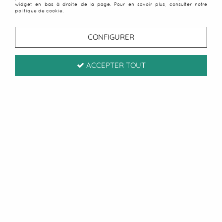
widget en bas à droite de la page. Pour en savoir plus, consulter notre
politique de cookie.
CONFIGURER
ACCEPTER TOUT
Serviette de plage palmiers
Soyez le premier à donner votre avis !