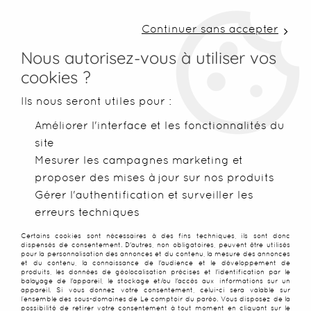
LIVRAISON COLISSIMO SOUS 48 H ~ FRAIS DE
PORT À PARTIR DE 2,99 € ~ OFFERTS DÈS 50€
Continuer sans accepter
D'ACHATS
Nous autorisez-vous à utiliser vos
cookies ?
0
Ils nous seront utiles pour :
Améliorer l'interface et les fonctionnalités du
site
Accueil
>
Serviettes de plage
>
Serviettes classiques
>
Servie
Mesurer les campagnes marketing et
proposer des mises à jour sur nos produits
Gérer l'authentification et surveiller les
erreurs techniques
Certains cookies sont nécessaires à des fins techniques, ils sont donc
dispensés de consentement. D'autres, non obligatoires, peuvent être utilisés
pour la personnalisation des annonces et du contenu, la mesure des annonces
et du contenu, la connaissance de l'audience et le développement de
produits, les données de géolocalisation précises et l'identification par le
balayage de l'appareil, le stockage et/ou l'accès aux informations sur un
appareil. Si vous donnez votre consentement, celui-ci sera valable sur
l’ensemble des sous-domaines de Le comptoir du paréo. Vous disposez de la
possibilité de retirer votre consentement à tout moment en cliquant sur le