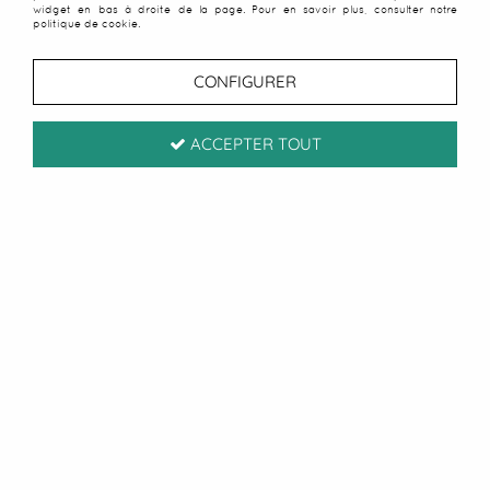
widget en bas à droite de la page. Pour en savoir plus, consulter notre
politique de cookie.
CONFIGURER
ACCEPTER TOUT
Serviette de plage plumes
rose
Soyez le premier à donner votre avis !