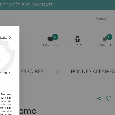
FERTS DÈS 50€ D'ACHATS
Contact
pter
0
0
FAVORIS
COMPTE
PANIER
ACCESSOIRES
BONNES AFFAIRES
 jour
D'autres,
esure des
onnées de
accès aux
ants Lama
emble des
ntement à
ter notre