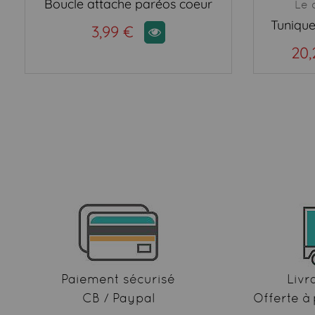
Boucle attache paréos coeur
Le 
Tunique
3,99 €
20,
Paiement sécurisé
Livr
CB / Paypal
Offerte à 