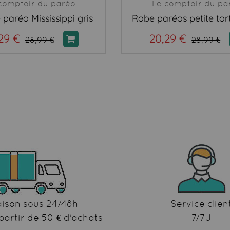
comptoir du paréo
Le comptoir du pa
 paréo Mississippi gris
Robe paréos petite tor
29 €
20,29 €
28,99 €
28,99 €
aison sous 24/48h
Service clien
partir de 50 € d'achats
7/7J