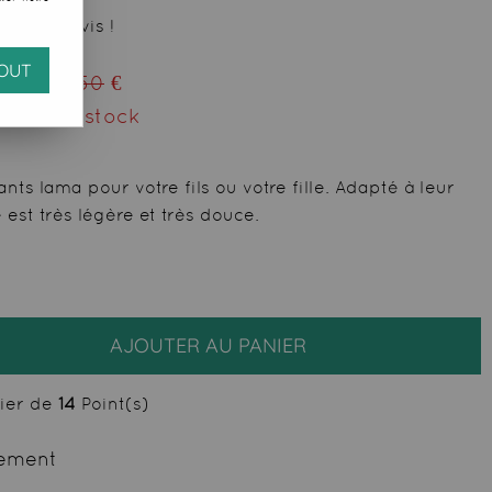
 votre avis !
OUT
eu de
20,50
€
ment du stock
nts lama pour votre fils ou votre fille. Adapté à leur
e est très légère et très douce.
AJOUTER AU PANIER
cier de
14
Point(s)
ement