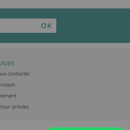
vices
us contacter
vraison
iement
our articles