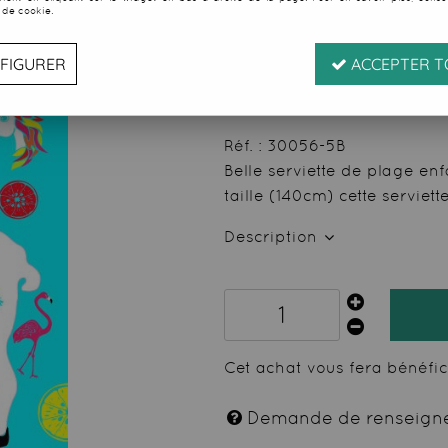
 de cookie.
Soyez le premier à donner
14
,
35
€
TTC
FIGURER
ACCEPTER T
au li
Valable jusqu'à épuise
Réf. :
30056-5B
Belle serviette de plage enfa
taille (140cm) cette serviett
Description
Cet achat vous fera bénéfi
Demande de renseign