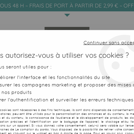
OUS 48 H ~ FRAIS DE PORT À PARTIR DE 2,99 € ~ OF
Continuer sans acce
 autorisez-vous à utiliser vos cookies ?
us seront utiles pour :
liorer l'interface et les fonctionnalités du site
SERVIETTES DE PLAGE
FOUTAS
surer les campagnes marketing et proposer des mises à
 nos produits
>
Serviette enfants Lama
er l'authentification et surveiller les erreurs techniques
 cookies sont nécessaires à des fins techniques, ils sont donc dispensés de consentement. 
gatoires, peuvent être utilisés pour la personnalisation des annonces et du contenu, la m
 et du contenu, la connaissance de l'audience et le développement de produits, les d
isation précises et l'identification par le balayage de l'appareil, le stockage et/ou l'
Serviette enf
ions sur un appareil. Si vous donnez votre consentement, celui-ci sera valable sur l’ens
aines de Le comptoir du paréo. Vous disposez de la possibilité de retirer votre conse
ent en cliquant sur le widget en bas à droite de la page. Pour en savoir plus, consul