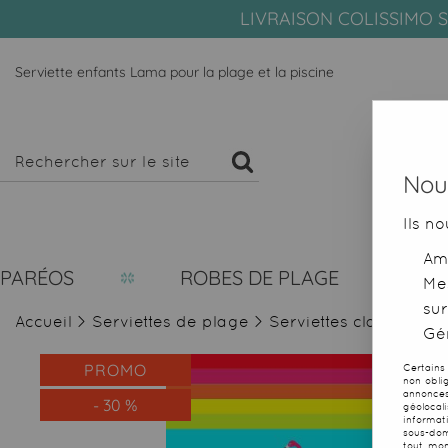
LIVRAISON COLISSIMO S
Serviette enfants Lama pour la plage et la piscine
Nous
Ils no
Amé
PARÉOS
ROBES DE PLAGE
Me
sur
Accueil
>
Serviettes de plage
>
Serviettes classiques
Gér
PROMO
Certains
non obli
annonces
-
30
%
géolocal
informat
sous-dom
tout mom