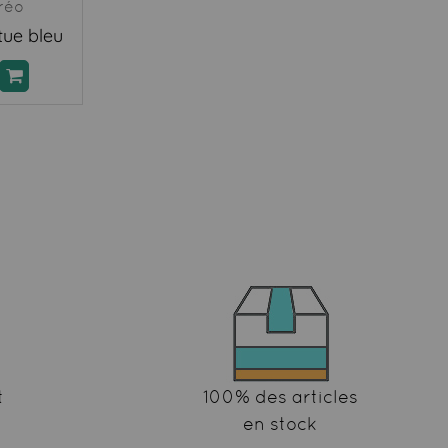
réo
tue bleu
t
100% des articles
en stock