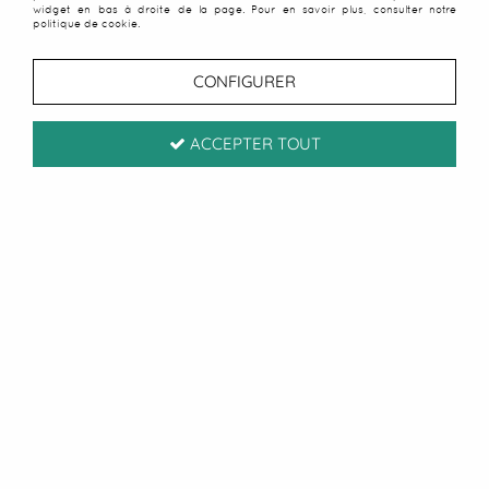
widget en bas à droite de la page. Pour en savoir plus, consulter notre
politique de cookie.
CONFIGURER
ACCEPTER TOUT
Serviette enfants Teddy
bleu
Soyez le premier à donner votre avis !