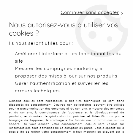
LIVRAISON COLISSIMO SOUS 48 H ~ FRAIS DE
PORT À PARTIR DE 2,99 € ~ OFFERTS DÈS 50€
Continuer sans accepter
D'ACHATS
Nous autorisez-vous à utiliser vos
cookies ?
0
Ils nous seront utiles pour :
Améliorer l'interface et les fonctionnalités du
site
Accueil
>
Serviettes de plage
>
Serviettes classiques
>
Servie
Mesurer les campagnes marketing et
proposer des mises à jour sur nos produits
Gérer l'authentification et surveiller les
erreurs techniques
Certains cookies sont nécessaires à des fins techniques, ils sont donc
dispensés de consentement. D'autres, non obligatoires, peuvent être utilisés
pour la personnalisation des annonces et du contenu, la mesure des annonces
et du contenu, la connaissance de l'audience et le développement de
produits, les données de géolocalisation précises et l'identification par le
balayage de l'appareil, le stockage et/ou l'accès aux informations sur un
appareil. Si vous donnez votre consentement, celui-ci sera valable sur
l’ensemble des sous-domaines de Le comptoir du paréo. Vous disposez de la
possibilité de retirer votre consentement à tout moment en cliquant sur le