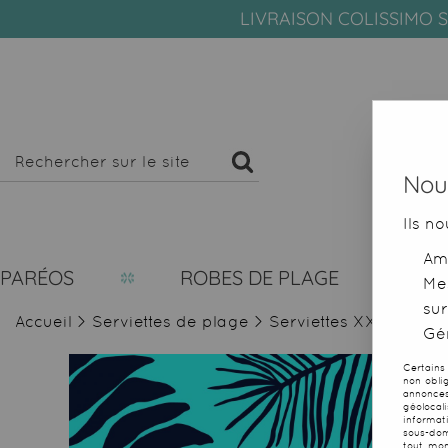
LIVRAISON COLISSIMO S
Nous
Ils no
Amé
PARÉOS
ROBES DE PLAGE
Me
sur
Accueil
>
Serviettes de plage
>
Serviettes XXL
>
Servi
Gér
Certains
non obli
annonces
géolocal
informat
sous-dom
tout mom