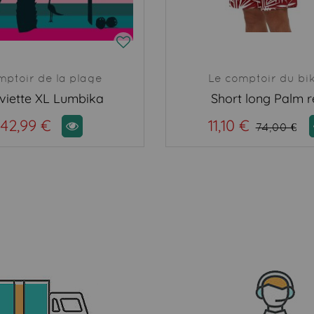
ptoir de la plage
Le comptoir du bik
viette XL Lumbika
Short long Palm 
42,99 €
11,10 €
74,00 €