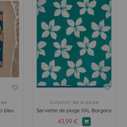
age
Comptoir de la plage
a bleu
Serviette de plage XXL Bargara
43,99 €