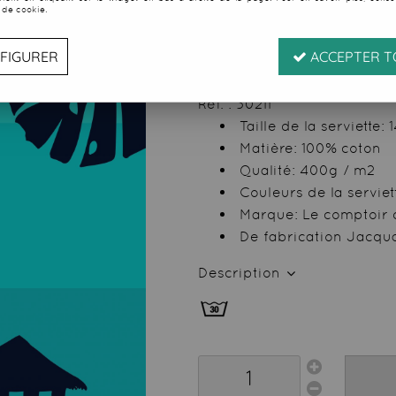
 de cookie.
Soyez le premier à donner
43
,
99
€
TTC
FIGURER
ACCEPTER T
Réf. :
30211
Taille de la serviette
Matière: 100% coton
Qualité: 400g / m2
Couleurs de la serviett
Marque: Le comptoir 
De fabrication Jacqu
Description