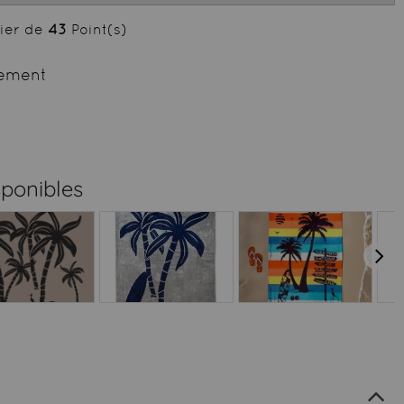
cier de
43
Point(s)
ement
sponibles