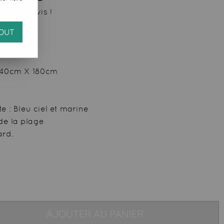
 votre avis !
OUT
: 140cm X 180cm
e : Bleu ciel et marine
de la plage
ard.
AJOUTER AU PANIER