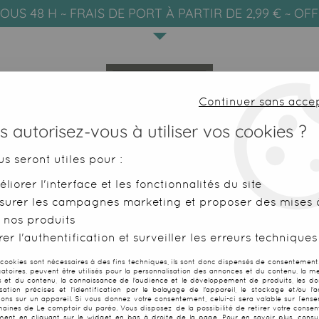
OUS 48 H ~ FRAIS DE PORT À PARTIR DE 2,99 € ~ OF
Continuer sans acce
 autorisez-vous à utiliser vos cookies ?
us seront utiles pour :
liorer l'interface et les fonctionnalités du site
SERVIETTES DE PLAGE
FOUTAS
surer les campagnes marketing et proposer des mises à
 nos produits
ette XL Harrington bleu ciel
er l'authentification et surveiller les erreurs techniques
 cookies sont nécessaires à des fins techniques, ils sont donc dispensés de consentement. 
gatoires, peuvent être utilisés pour la personnalisation des annonces et du contenu, la m
 et du contenu, la connaissance de l'audience et le développement de produits, les d
isation précises et l'identification par le balayage de l'appareil, le stockage et/ou l'
Serviette XL H
ions sur un appareil. Si vous donnez votre consentement, celui-ci sera valable sur l’ens
aines de Le comptoir du paréo. Vous disposez de la possibilité de retirer votre conse
ent en cliquant sur le widget en bas à droite de la page. Pour en savoir plus, consul