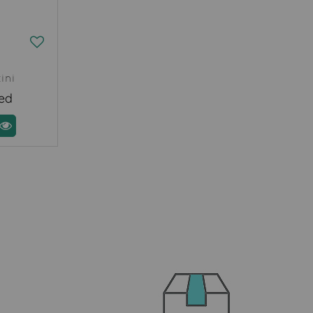
ini
red