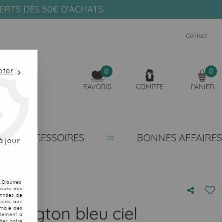
FERTS DÈS 50€ D'ACHATS
Contact
pter
0
0
FAVORIS
COMPTE
PANIER
ACCESSOIRES
BONNES AFFAIRES
 jour
D'autres,
esure des
onnées de
accès aux
arrington bleu ciel
emble des
ntement à
ter notre