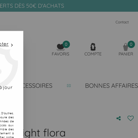
FERTS DÈS 50€ D'ACHATS
Contact
pter
0
0
FAVORIS
COMPTE
PANIER
ACCESSOIRES
BONNES AFFAIRES
 jour
D'autres,
esure des
onnées de
accès aux
idnight flora
emble des
ntement à
ter notre