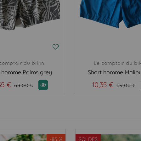
comptoir du bikini
Le comptoir du bik
t homme Palms grey
Short homme Malibu
35 €
10,35 €
69,00 €
69,00 €
-85 %
SOLDES