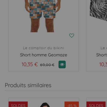
Le comptoir du bikini
Le 
Short homme Geomaze
Shor
10,35 €
10,
69,00 €
Produits similaires
SOLDES
-85 %
SOLDES