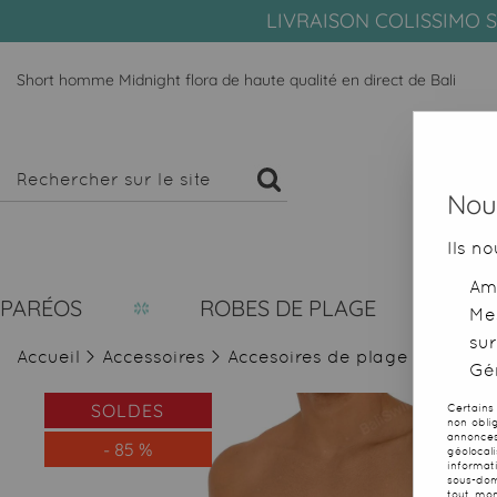
LIVRAISON COLISSIMO S
Short homme Midnight flora de haute qualité en direct de Bali
Nous
Ils no
Amé
PARÉOS
ROBES DE PLAGE
Me
sur
Accueil
>
Accessoires
>
Accesoires de plage
>
Maillot
Gér
SOLDES
Certains
non obli
annonces
-
85
%
géolocal
informat
sous-dom
tout mom