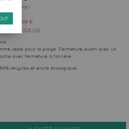
 votre avis !
OUT
eu de
69,00
€
squ'au
31/08/26
ora
mme idéal pour la plage. Fermeture avant avec un
che avec fermeture à l'arrière.
 86% recyclés et encre écologique.