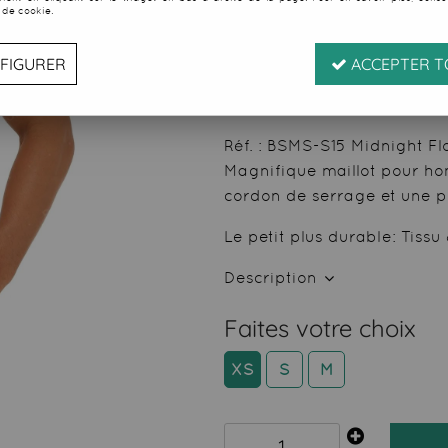
 de cookie.
Soyez le premier à donner
10
,
35
€
TTC
FIGURER
ACCEPTER T
au li
Valable
du
01/08/26
ju
Réf. :
BSMS-S15 Midnight Fl
Magnifique maillot pour ho
cordon de serrage et une po
Le petit plus durable: Tissu
Description
Faites votre choix
XS
S
M