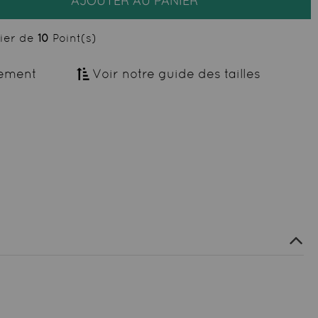
AJOUTER AU PANIER
cier de
10
Point(s)
ement
Voir notre guide des tailles