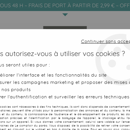
OUS 48 H ~ FRAIS DE PORT À PARTIR DE 2,99 € ~ OF
Continuer sans acce
 autorisez-vous à utiliser vos cookies ?
us seront utiles pour :
liorer l'interface et les fonctionnalités du site
SERVIETTES DE PLAGE
FOUTAS
surer les campagnes marketing et proposer des mises à
 nos produits
s de bain
>
Short homme Midnight flora
er l'authentification et surveiller les erreurs techniques
 cookies sont nécessaires à des fins techniques, ils sont donc dispensés de consentement. 
gatoires, peuvent être utilisés pour la personnalisation des annonces et du contenu, la m
 et du contenu, la connaissance de l'audience et le développement de produits, les d
isation précises et l'identification par le balayage de l'appareil, le stockage et/ou l'
Short homme M
ions sur un appareil. Si vous donnez votre consentement, celui-ci sera valable sur l’ens
aines de Le comptoir du paréo. Vous disposez de la possibilité de retirer votre conse
ent en cliquant sur le widget en bas à droite de la page. Pour en savoir plus, consul