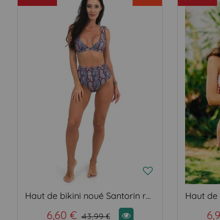
Haut de bikini noué Santorin retro
6,60 €
6,
43,99 €