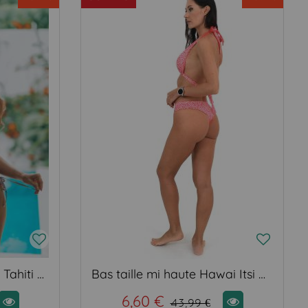
Haut de bikini bandeau Tahiti pink garden
Bas taille mi haute Hawai Itsi Bitsy
6,60 €
43,99 €