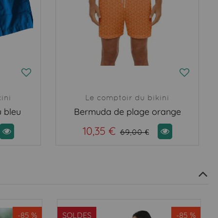
ini
Le comptoir du bikini
 bleu
Bermuda de plage orange
10,35 €
69,00 €
-85 %
SOLDES
-85 %