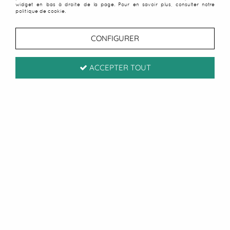
widget en bas à droite de la page. Pour en savoir plus, consulter notre
politique de cookie.
CONFIGURER
Paiement sécurisé
ACCEPTER TOUT
CB / Paypal
Livraison sous 24/48h
Offerte à partir de 50 € d'achats
Service client