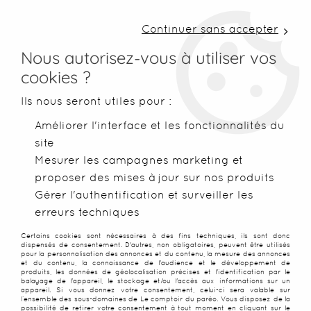
LIVRAISON COLISSIMO SOUS 48 H ~ FRAIS DE
PORT À PARTIR DE 2,99 € ~ OFFERTS DÈS 50€
Continuer sans accepter
D'ACHATS
Nous autorisez-vous à utiliser vos
cookies ?
0
Ils nous seront utiles pour :
Améliorer l'interface et les fonctionnalités du
site
Accueil
>
sous-page 1
Mesurer les campagnes marketing et
proposer des mises à jour sur nos produits
SOUS-PAGE 1
Gérer l'authentification et surveiller les
erreurs techniques
Certains cookies sont nécessaires à des fins techniques, ils sont donc
dispensés de consentement. D'autres, non obligatoires, peuvent être utilisés
pour la personnalisation des annonces et du contenu, la mesure des annonces
et du contenu, la connaissance de l'audience et le développement de
produits, les données de géolocalisation précises et l'identification par le
balayage de l'appareil, le stockage et/ou l'accès aux informations sur un
appareil. Si vous donnez votre consentement, celui-ci sera valable sur
l’ensemble des sous-domaines de Le comptoir du paréo. Vous disposez de la
possibilité de retirer votre consentement à tout moment en cliquant sur le