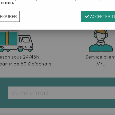
 de cookie.
FIGURER
ACCEPTER T
aison sous 24/48h
Service clien
partir de 50 € d'achats
7/7J