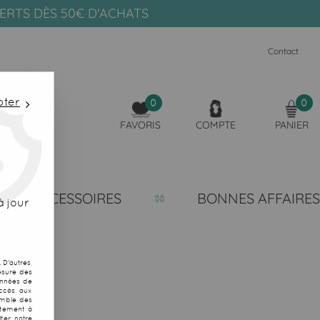
FERTS DÈS 50€ D'ACHATS
Contact
pter
0
0
FAVORIS
COMPTE
PANIER
ACCESSOIRES
BONNES AFFAIRES
 jour
D'autres,
esure des
onnées de
accès aux
emble des
ntement à
ter notre