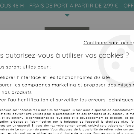
OUS 48 H ~ FRAIS DE PORT À PARTIR DE 2,99 € ~ OF
Continuer sans acce
 autorisez-vous à utiliser vos cookies ?
us seront utiles pour :
liorer l'interface et les fonctionnalités du site
SERVIETTES DE PLAGE
FOUTAS
surer les campagnes marketing et proposer des mises à
 nos produits
er l'authentification et surveiller les erreurs techniques
SOUS-PAGE 2
 cookies sont nécessaires à des fins techniques, ils sont donc dispensés de consentement. 
gatoires, peuvent être utilisés pour la personnalisation des annonces et du contenu, la m
 et du contenu, la connaissance de l'audience et le développement de produits, les d
isation précises et l'identification par le balayage de l'appareil, le stockage et/ou l'
ions sur un appareil. Si vous donnez votre consentement, celui-ci sera valable sur l’ens
aines de Le comptoir du paréo. Vous disposez de la possibilité de retirer votre conse
ent en cliquant sur le widget en bas à droite de la page. Pour en savoir plus, consul