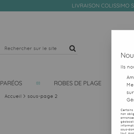
LIVRAISON COLISSIMO S
Nous
Ils no
Amé
PARÉOS
ROBES DE PLAGE
Me
sur
Accueil
>
sous-page 2
Gér
Certains
non obli
annonces
géolocal
informat
sous-dom
tout mom