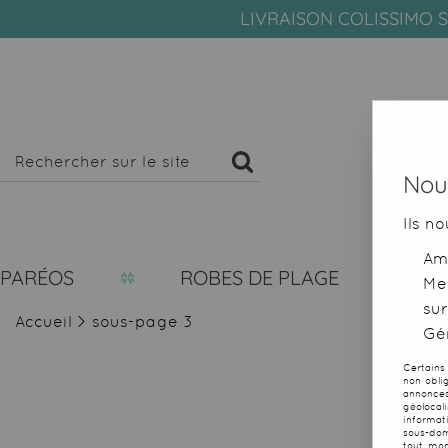
LIVRAISON COLISSIMO S
Nous
Ils no
Amé
PARÉOS
ROBES DE PLAGE
Me
sur
Accueil
>
sous-page 3
Gér
Certains
non obli
annonces
géolocal
informat
sous-dom
tout mom