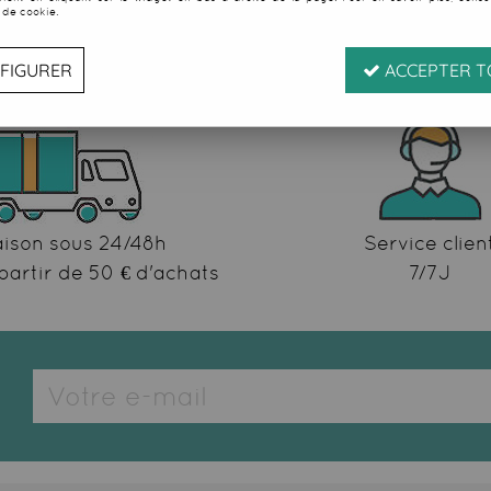
 de cookie.
FIGURER
ACCEPTER T
aison sous 24/48h
Service clien
partir de 50 € d'achats
7/7J