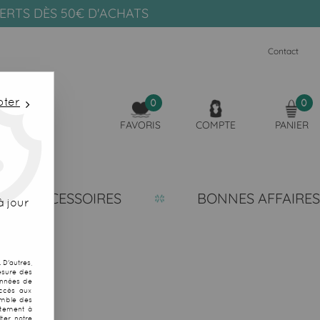
FERTS DÈS 50€ D'ACHATS
Contact
pter
0
0
FAVORIS
COMPTE
PANIER
ACCESSOIRES
BONNES AFFAIRES
 jour
D'autres,
esure des
onnées de
accès aux
emble des
ntement à
ter notre