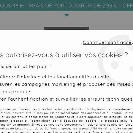
OUS 48 H ~ FRAIS DE PORT À PARTIR DE 2,99 € ~ OF
Continuer sans acce
 autorisez-vous à utiliser vos cookies ?
us seront utiles pour :
liorer l'interface et les fonctionnalités du site
SERVIETTES DE PLAGE
FOUTAS
surer les campagnes marketing et proposer des mises à
 nos produits
er l'authentification et surveiller les erreurs techniques
SOUS-PAGE 3
 cookies sont nécessaires à des fins techniques, ils sont donc dispensés de consentement. 
gatoires, peuvent être utilisés pour la personnalisation des annonces et du contenu, la m
 et du contenu, la connaissance de l'audience et le développement de produits, les d
isation précises et l'identification par le balayage de l'appareil, le stockage et/ou l'
ions sur un appareil. Si vous donnez votre consentement, celui-ci sera valable sur l’ens
aines de Le comptoir du paréo. Vous disposez de la possibilité de retirer votre conse
ent en cliquant sur le widget en bas à droite de la page. Pour en savoir plus, consul