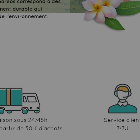
 paréos correspond à des
ment durable qui
de l'environnement.
aison sous 24/48h
Service clien
partir de 50 € d'achats
7/7J