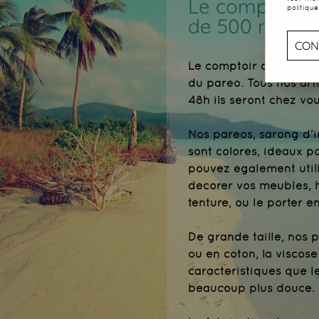
Le comptoir d
politique
de 500 modèle
CON
Le comptoir du paréo e
du paréo. Tous nos arti
48h ils seront chez vou
Nos paréos, sarong d'i
sont colorés, idéaux p
pouvez également util
décorer vos meubles, 
tenture, ou le porter e
De grande taille, nos 
ou en coton, la visco
caractéristiques que le
beaucoup plus douce.