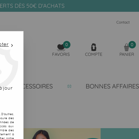
FERTS DÈS 50€ D'ACHATS
Contact
pter
0
0
FAVORIS
COMPTE
PANIER
ACCESSOIRES
BONNES AFFAIRES
 jour
D'autres,
esure des
onnées de
accès aux
emble des
ntement à
ter notre