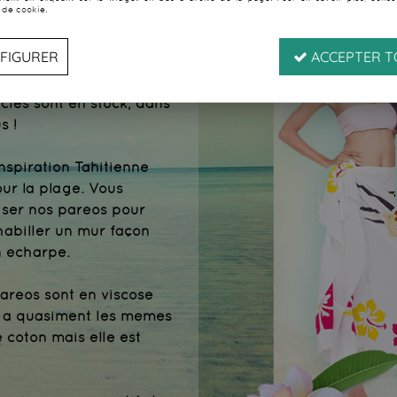
u paréo, plus
 de cookie.
s disponibles
FIGURER
ACCEPTER T
st le grand spécialiste
cles sont en stock, dans
s !
nspiration Tahitienne
our la plage. Vous
iser nos paréos pour
habiller un mur façon
n écharpe.
paréos sont en viscose
se a quasiment les mêmes
 coton mais elle est