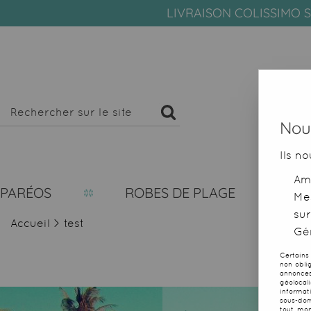
LIVRAISON COLISSIMO S
Nous
Ils no
Amé
PARÉOS
ROBES DE PLAGE
Me
sur
Accueil
>
test
Gér
Certains
non obli
annonces
géolocal
informat
sous-dom
tout mom