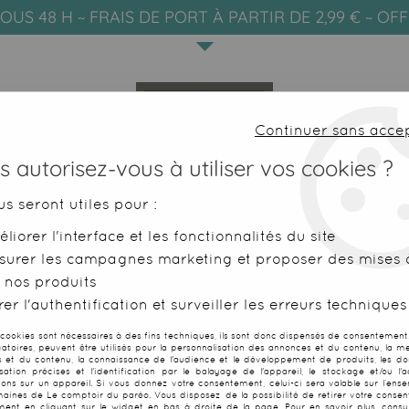
OUS 48 H ~ FRAIS DE PORT À PARTIR DE 2,99 € ~ OF
Continuer sans acce
 autorisez-vous à utiliser vos cookies ?
us seront utiles pour :
liorer l'interface et les fonctionnalités du site
SERVIETTES DE PLAGE
FOUTAS
surer les campagnes marketing et proposer des mises à
 nos produits
er l'authentification et surveiller les erreurs techniques
TEST
 cookies sont nécessaires à des fins techniques, ils sont donc dispensés de consentement. 
gatoires, peuvent être utilisés pour la personnalisation des annonces et du contenu, la m
 et du contenu, la connaissance de l'audience et le développement de produits, les d
isation précises et l'identification par le balayage de l'appareil, le stockage et/ou l'
ions sur un appareil. Si vous donnez votre consentement, celui-ci sera valable sur l’ens
aines de Le comptoir du paréo. Vous disposez de la possibilité de retirer votre conse
ent en cliquant sur le widget en bas à droite de la page. Pour en savoir plus, consul