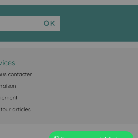
vices
us contacter
vraison
iement
our articles