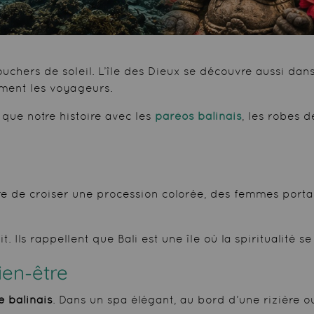
chers de soleil. L’île des Dieux se découvre aussi dans 
ement les voyageurs.
à que notre histoire avec les
paréos balinais
, les robes d
as rare de croiser une procession colorée, des femmes po
. Ils rappellent que Bali est une île où la spiritualité s
ien-être
 balinais
. Dans un spa élégant, au bord d’une rizière ou