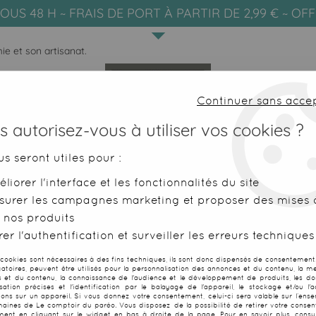
OUS 48 H ~ FRAIS DE PORT À PARTIR DE 2,99 € ~ OF
ie et son artisanat.
Continuer sans acce
 autorisez-vous à utiliser vos cookies ?
us seront utiles pour :
liorer l'interface et les fonctionnalités du site
SERVIETTES DE PLAGE
FOUTAS
surer les campagnes marketing et proposer des mises à
 nos produits
façons de voir Bali autrement
er l'authentification et surveiller les erreurs techniques
AÇONS DE DÉCOUVRIR BALI AUTR
 cookies sont nécessaires à des fins techniques, ils sont donc dispensés de consentement. 
gatoires, peuvent être utilisés pour la personnalisation des annonces et du contenu, la m
 et du contenu, la connaissance de l'audience et le développement de produits, les d
isation précises et l'identification par le balayage de l'appareil, le stockage et/ou l'
ions sur un appareil. Si vous donnez votre consentement, celui-ci sera valable sur l’ens
aines de Le comptoir du paréo. Vous disposez de la possibilité de retirer votre conse
ent en cliquant sur le widget en bas à droite de la page. Pour en savoir plus, consul