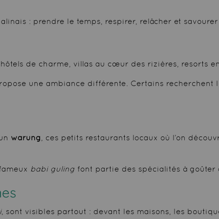
nais : prendre le temps, respirer, relâcher et savourer l
hôtels de charme, villas au cœur des rizières, resorts e
pose une ambiance différente. Certains recherchent le
’un
warung
, ces petits restaurants locaux où l’on décou
e fameux
babi guling
font partie des spécialités à goûter
nes
i
, sont visibles partout : devant les maisons, les bouti