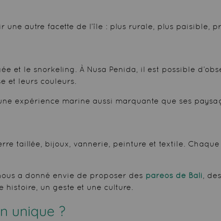
une autre facette de l’île : plus rurale, plus paisible, p
gée et le snorkeling. À Nusa Penida, il est possible d’o
e et leurs couleurs.
re une expérience marine aussi marquante que ses paysag
ierre taillée, bijoux, vannerie, peinture et textile. Chaq
ui nous a donné envie de proposer des
paréos de Bali
, de
 histoire, un geste et une culture.
on unique ?